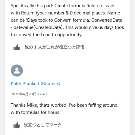
Specifically this part: Create formula field on Leads
with Return type: number & 0 decimal places. Name
can be 'Days took to Convert' formula: ConvertedDate
- datevalue(CreatedDate). This would give us days took
to convert the Lead to opportunity.
他の 1 人がこれが役立つと評価
Keith Plunkett (Roomex)
2019年4月23日 12:43
Thanks Mike, thats worked, i've been faffing around
with formulas for hours!
役立つとしてマーク