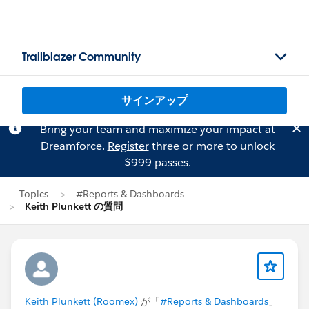
Trailblazer Community
サインアップ
Bring your team and maximize your impact at
Dreamforce.
Register
three or more to unlock
$999 passes.
Topics
#Reports & Dashboards
Keith Plunkett の質問
Keith Plunkett (Roomex)
が「
#Reports & Dashboards
」