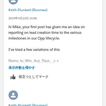
Keith Plunkett (Roomex)
2019年4月23日 14:58
hi Mike, your first post has given me an idea on
reporting on lead creation time to the various
milestones in our Opp lifecycle.
I've tried a few variations of this
Demo_to_Win_Avg_Days__c +
datevalue(CreatedDate)
表示件数を増やす
役立つとしてマーク
- this measures the days from a demo to customer,
but I get the below error
Error: Field Demo_to_Win_Avg_Days__c does not
exist. Check spelling.
Keith Plunkett (Roomex)