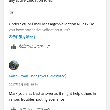
any active validation rules?
or
Under Setup>Email Message>Validation Rules> Do
you have any active validation rules?
表示件数を増やす
役立つとしてマーク
Karthikeyan Thangavel (Salesforce)
2017年6月10日 18:14
Mark yours as best answer as it might help others in
variors troubleshooting scenarios
役立つとしてマーク