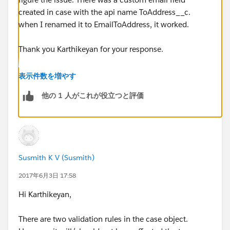
created in case with the api name ToAddress__c.
when I renamed it to EmailToAddress, it worked.
Thank you Karthikeyan for your response.
表示件数を増やす
他の 1 人がこれが役立つと評価
Susmith K V (Susmith)
2017年6月3日 17:58
Hi Karthikeyan,
There are two validation rules in the case object.