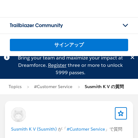
Trailblazer Community
サインアップ
Bring your team and maximize your impact at
Dreamforce.
Register
three or more to unlock
$999 passes.
Topics
#Customer Service
Susmith K V の質問
Susmith K V (Susmith)
が「
#Customer Service
」で質問