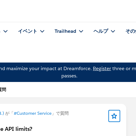
る
イベント
Trailhead
ヘルプ
その
and maximize your impact at Dreamforce.
Register
three or m
passes.
の質問
.)
が「
#Customer Service
」で質問
 API limits?