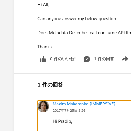
Hi All,
Can anyone answer my below question-
Does Metadata Describes call consume API lim
Thanks
0 件のいいね!
1 件の回答
Show 
1 件の回答
Maxim Makarenko (iMMERSIVE)
2017年7月25日 8:26
Hi Pradip,