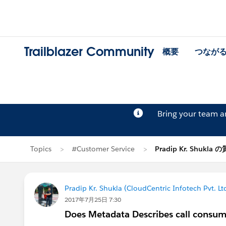
Trailblazer Community
概要
つなが
Bring your team 
Topics
#Customer Service
Pradip Kr. Shukla 
Pradip Kr. Shukla (CloudCentric Infotech Pvt. Ltd
2017年7月25日 7:30
Does Metadata Describes call consume