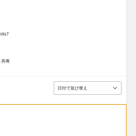
its?
共有
menu
並び替え
日付で並び替え