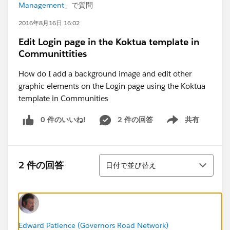
Management
」で質問
2016年8月16日 16:02
Edit Login page in the Koktua template in
Communittities
How do I add a background image and edit other
graphic elements on the Login page using the Koktua
template in Communities
0 件のいいね!
2 件の回答
共有
Show menu
並び替え
2 件の回答
日付で並び替え
Edward Patience (Governors Road Network)