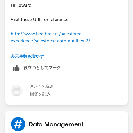
Hi Edward,
Visit these URL for reference,
http://www.beethree.nl/salesforce-
experience/salesforce-communities-2/
https://developer.salesforce.com/docs/atlas.en-
表示件数を増やす
us.salesforce_communities_implementation.meta/sal
役立つとしてマーク
esforce_communities_implementation/community_b
uilder_edit_pages.htm
コメントを追加
Thanks!!!
回答を記入...
Data Management