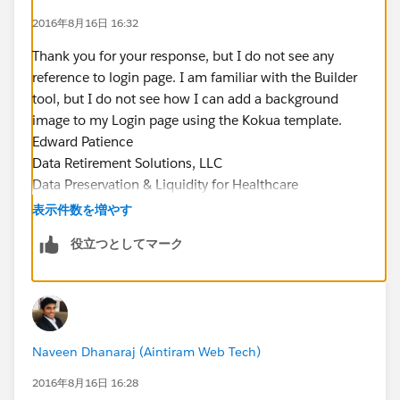
2016年8月16日 16:32
Thank you for your response, but I do not see any
reference to login page. I am familiar with the Builder
tool, but I do not see how I can add a background
image to my Login page using the Kokua template.
Edward Patience
Data Retirement Solutions, LLC
Data Preservation & Liquidity for Healthcare
954.261.0906
表示件数を増やす
役立つとしてマーク
Naveen Dhanaraj (Aintiram Web Tech)
2016年8月16日 16:28