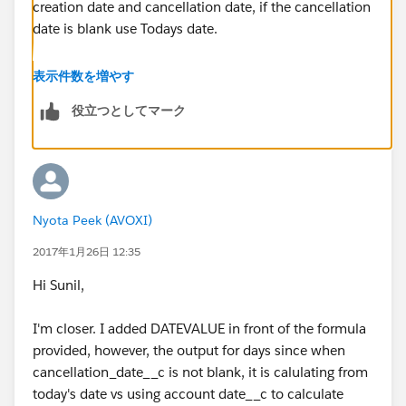
creation date and cancellation date, if the cancellation
date is blank use Todays date.
Please try the below
表示件数を増やす
役立つとしてマーク
DATEVALUE(account_date__c) - BLANKVALUE(DATE
Nyota Peek (AVOXI)
2017年1月26日 12:35
Hi Sunil,
I'm closer. I added DATEVALUE in front of the formula
provided, however, the output for days since when
cancellation_date__c is not blank, it is calulating from
today's date vs using account date__c to calculate