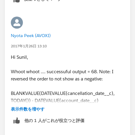
way around i.e. Use Account creation Date if its not
blank else use Cancellation Date and if thats the case
then you will need to change the order in the
BLANKVALUE formula
Nyota Peek (AVOXI)
TODAY() - DATEVALUE(BLANKVALUE(account_date_
2017年1月26日 13:10
Hi Sunil,
Whoot whoot .... successuful output = 68. Note: I
reversed the order to not show as a negative:
BLANKVALUE(DATEVALUE(cancellation_date__c),
TODAY()) - DATEVALUE(account_date__c)
表示件数を増やす
Thank you for your help with this formula!!
他の 1 人がこれが役立つと評価
I really appreciate it.