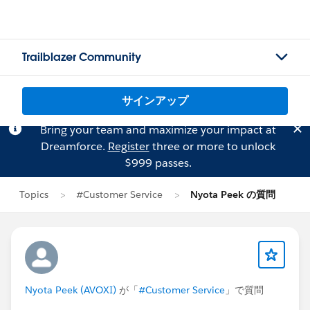
Trailblazer Community
サインアップ
Bring your team and maximize your impact at
Dreamforce.
Register
three or more to unlock
$999 passes.
Topics
#Customer Service
Nyota Peek の質問
Nyota Peek (AVOXI)
が「
#Customer Service
」で質問