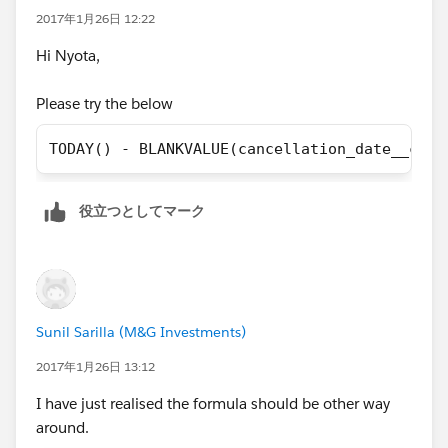
Thanks.
2017年1月26日 12:22
Hi Nyota,
Please try the below
TODAY() - BLANKVALUE(cancellation_date__c,ac
役立つとしてマーク
Sunil Sarilla (M&G Investments)
2017年1月26日 13:12
I have just realised the formula should be other way
around.