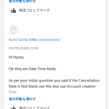
表示件数を増やす
Note: I'm looking for output for days since active
役立つとしてマーク
account to be: 68
Is it possible to have the count stay static when
Cancellation Date is not blank. So if cancellation date
is not blank, then subtract account date from
Sunil Sarilla (M&G Investments)
cancellation date and that stays static, but where
cancellation is blank it continues to use account
2017年1月26日 12:39
creation date minus today?
Hi Nyota,
Thanks.
Ok they are Date Time fields.
As per your initial question you said if the Cancellation
Date is Not blank use this else use Account creation
Date
表示件数を増やす
But as per your explanation in the latest its the other
役立つとしてマーク