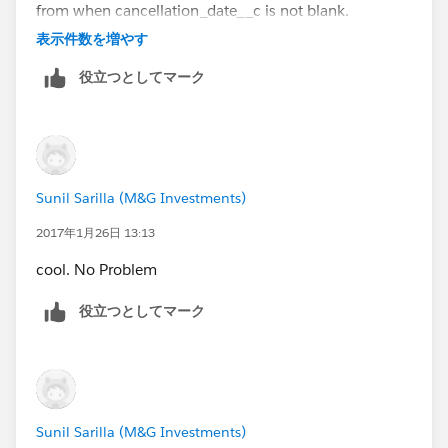
from when cancellation_date__c is not blank.
表示件数を増やす
Updated example:
役立つとしてマーク
TODAY() -
DATEVALUE(BLANKVALUE(cancellation_date__c,acco
unt_date__c))
Sunil Sarilla (M&G Investments)
Output:
2017年1月26日 13:13
Cancellation date: 1/14/2017 7:30 PM
cool. No Problem
Days since active account: 12
役立つとしてマーク
account creation date: 11/7/2016 7:20 AM
Note: output for days since active account needs to
be: around 68
Sunil Sarilla (M&G Investments)