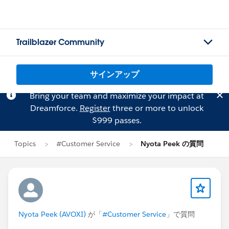
Trailblazer Community
サインアップ
Bring your team and maximize your impact at
Dreamforce.
Register
three or more to unlock
$999 passes.
Topics
#Customer Service
Nyota Peek の質問
Nyota Peek (AVOXI)
が「
#Customer Service
」で質問