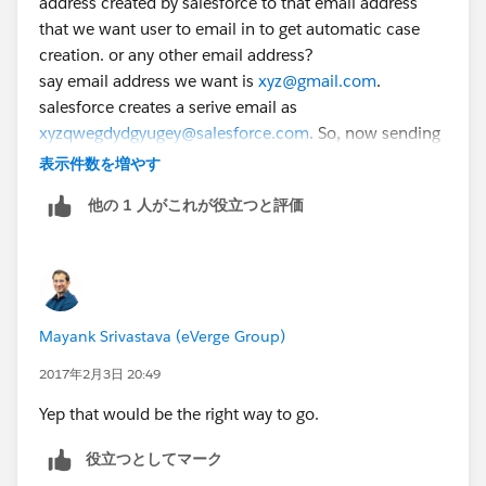
address created by salesforce to that email address
that we want user to email in to get automatic case
creation. or any other email address?
say email address we want is
xyz@gmail.com
.
salesforce creates a serive email as
xyzqwegdydgyugey@salesforce.com
. So, now sending
email to
xyzqwegdydgyugey@salesforce.com
will
表示件数を増やす
create case & not
xyz@gmail.com
. SO can te service
他の 1 人がこれが役立つと評価
email be remamed to
xyz@gmail.com
or any other
email address. Anyone??
Mayank Srivastava (eVerge Group)
2017年2月3日 20:49
Yep that would be the right way to go.
役立つとしてマーク