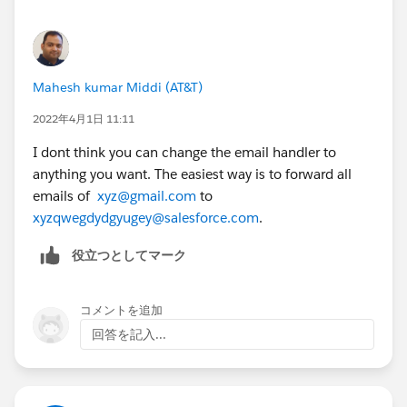
Mahesh kumar Middi (AT&T)
2022年4月1日 11:11
I dont think you can change the email handler to
anything you want. The easiest way is to forward all
emails of
xyz@gmail.com
to
xyzqwegdydgyugey@salesforce.com
.
役立つとしてマーク
コメントを追加
回答を記入...