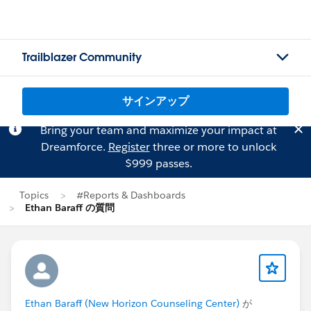
Trailblazer Community
サインアップ
Bring your team and maximize your impact at
Dreamforce.
Register
three or more to unlock
$999 passes.
Topics
#Reports & Dashboards
Ethan Baraff の質問
Ethan Baraff (New Horizon Counseling Center)
が