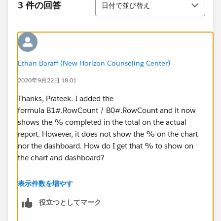
3 件の回答
日付で並び替え
Ethan Baraff (New Horizon Counseling Center)
2020年9月22日 18:01
Thanks, Prateek. I added the
formula B1#.RowCount / B0#.RowCount and it now
shows the % completed in the total on the actual
report. However, it does not show the % on the chart
nor the dashboard. How do I get that % to show on
the chart and dashboard?
Thanks
表示件数を増やす
役立つとしてマーク