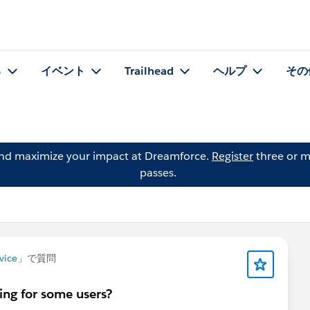
る
イベント
Trailhead
ヘルプ
その
and maximize your impact at Dreamforce.
Register
three or m
passes.
vice
」で質問
ing for some users?