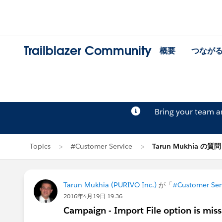
Trailblazer Community
概要
つなが
Bring your team 
Topics
#Customer Service
Tarun Mukhia の質問
Tarun Mukhia (PURIVO Inc.)
が「
#Customer Ser
2016年4月19日 19:36
Campaign - Import File option is miss