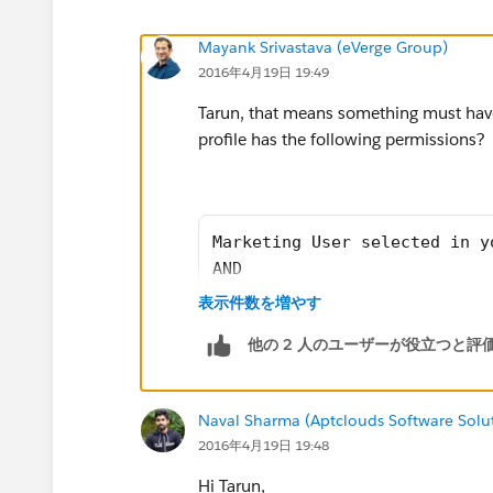
Mayank Srivastava (eVerge Group)
2016年4月19日 19:49
Tarun, that means something must have
profile has the following permissions?
Marketing User selected in y
AND
“Edit” on campaigns
表示件数を増やす
AND
他の 2 人のユーザーが役立つと評
“Import Leads”
Naval Sharma (Aptclouds Software Solu
2016年4月19日 19:48
Marketing User selected in y
AND
Hi Tarun,