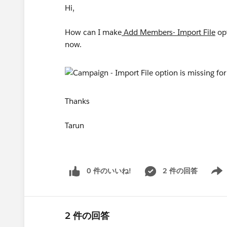
Hi,
How can I make
Add Members- Import File
opt
now.
Thanks
Tarun
0 件のいいね!
2 件の回答
Show 
2 件の回答