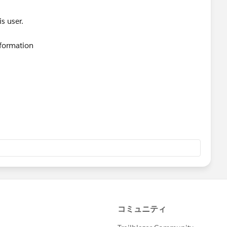
is user.
nformation
igns
them
should be checked for the user to see that button.