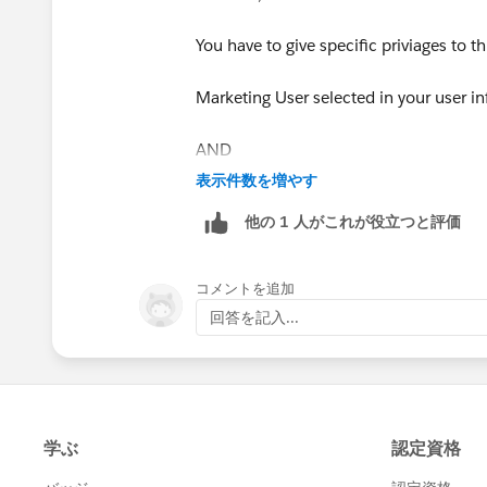
“Create” on accounts
AND
You have to give specific priviages to th
“Read” on contacts
AND
Marketing User selected in your user i
“Edit” on accounts and campa
AND
AND
“Import Personal Contacts”
表示件数を増やす
“Create” on accounts
他の 1 人がこれが役立つと評価
Please note that
every single one of 
AND
Reference link:
コメントを追加
“Read” on contacts
Importing Campaign Members
回答を記入...
AND
“Edit” on accounts and campaigns
AND