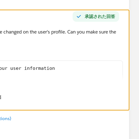
承認された回答
 changed on the user's profile. Can you make sure the
our user information
価
tions)
our user information