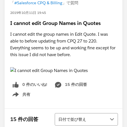
「
#Salesforce CPQ & Billing
」で質問
2019年10月11日 19:45
I cannot edit Group Names in Quotes
I cannot edit the group names in Edit Quote. I was
able to before updating from CPQ 27 to 220.
Everything seems to be up and working fine except for
this issue I did not have before.
0 件のいいね!
15 件の回答
共有
Show menu
並び替え
15 件の回答
日付で並び替え