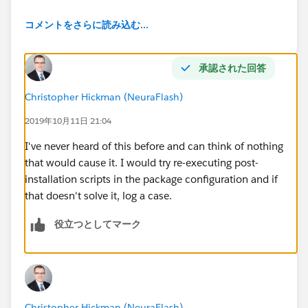
コメントをさらに読み込む...
承認された回答
Christopher Hickman (NeuraFlash)
2019年10月11日 21:04
I've never heard of this before and can think of nothing
that would cause it. I would try re-executing post-
installation scripts in the package configuration and if
that doesn't solve it, log a case.
役立つとしてマーク
Christopher Hickman (NeuraFlash)