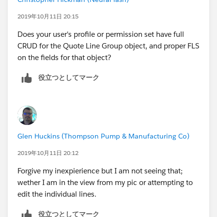
2019年10月11日 20:15
Does your user's profile or permission set have full
CRUD for the Quote Line Group object, and proper FLS
on the fields for that object?
役立つとしてマーク
Glen Huckins (Thompson Pump & Manufacturing Co)
2019年10月11日 20:12
Forgive my inexpierience but I am not seeing that;
wether I am in the view from my pic or attempting to
edit the individual lines.
役立つとしてマーク