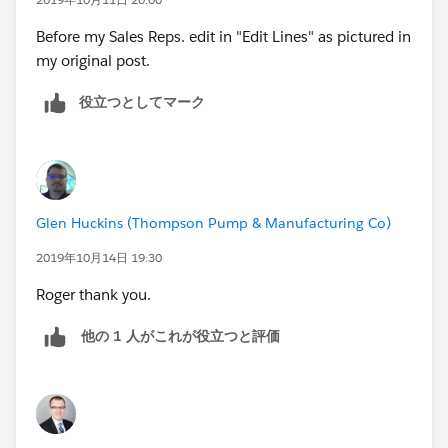
Before my Sales Reps. edit in "Edit Lines" as pictured in
my original post.
役立つとしてマーク
Glen Huckins (Thompson Pump & Manufacturing Co)
2019年10月14日 19:30
Roger thank you.
他の 1 人がこれが役立つと評価