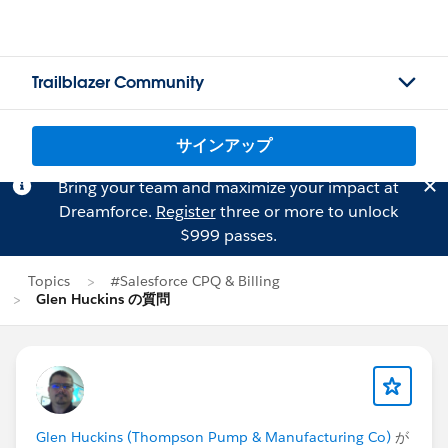
Trailblazer Community
サインアップ
Bring your team and maximize your impact at
Dreamforce.
Register
three or more to unlock
$999 passes.
Topics
#Salesforce CPQ & Billing
Glen Huckins の質問
Glen Huckins (Thompson Pump & Manufacturing Co)
が