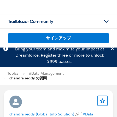
Trailblazer Community
サインアップ
Bring your team and maximize your impact at
Dreamforce.
Register
three or more to unlock
$999 passes.
Topics
#Data Management
chandra reddy の質問
chandra reddy (Global Info Solution)
が「
#Data