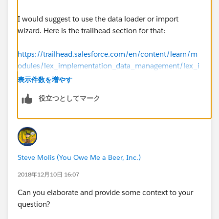
I would suggest to use the data loader or import
wizard. Here is the trailhead section for that:
https://trailhead.salesforce.com/en/content/learn/m
odules/lex_implementation_data_management/lex_i
mplementation_data_import
表示件数を増やす
役立つとしてマーク
Steve Molis (You Owe Me a Beer, Inc.)
2018年12月10日 16:07
Can you elaborate and provide some context to your
question?