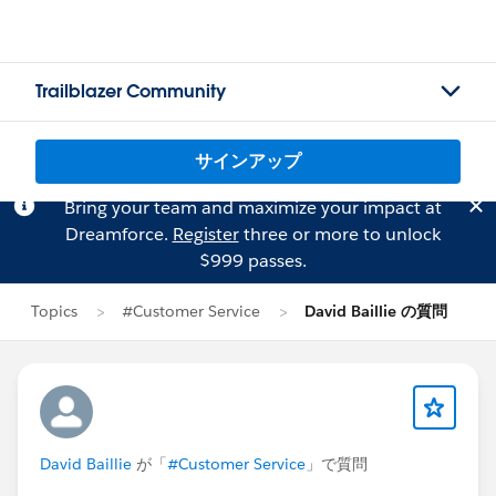
Trailblazer Community
サインアップ
Bring your team and maximize your impact at
Dreamforce.
Register
three or more to unlock
$999 passes.
Topics
#Customer Service
David Baillie の質問
David Baillie
が「
#Customer Service
」で質問