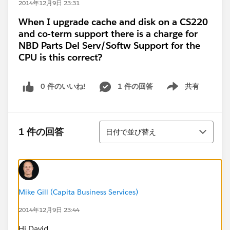
2014年12月9日 23:31
When I upgrade cache and disk on a CS220
and co-term support there is a charge for
NBD Parts Del Serv/Softw Support for the
CPU is this correct?
0 件のいいね!
1 件の回答
共有
Show menu
並び替え
1 件の回答
日付で並び替え
Mike Gill (Capita Business Services)
2014年12月9日 23:44
Hi David,