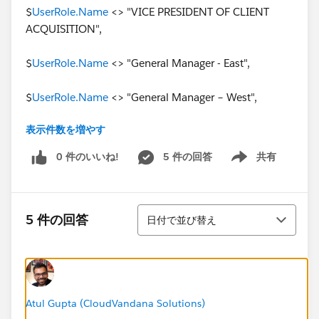
$
UserRole.Name
<> "VICE PRESIDENT OF CLIENT
ACQUISITION",
$
UserRole.Name
<> "General Manager - East",
$
UserRole.Name
<> "General Manager – West",
表示件数を増やす
OR(
0 件のいいね!
5 件の回答
共有
Show menu
ISCHANGED( Q1_Budget_Starts__c ),
ISCHANGED( Q2_Budget_Starts__c ),
並び替え
5 件の回答
日付で並び替え
ISCHANGED( Q3_Budget_Starts__c ),
ISCHANGED( Q4_Budget_Starts__c )
))
Atul Gupta (CloudVandana Solutions)