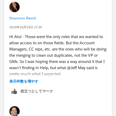
Shannon Resch
2015年10月23日 17:29
Hi Atul - Those were the only roles that we wanted to
allow access to on those fields. But the Account
Managers, CC reps, etc. are the ones who will be doing
the merging to clean out duplicates, not the VP or
GMs. So I was hoping there was a way around it that I
wasn't finding in Help, but what @Jeff May said is
pretty much what I expected.
表示件数を増やす
Thanks guys! I tried. :)
役立つとしてマーク