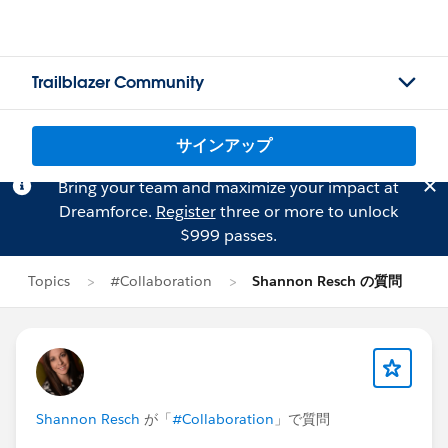
Trailblazer Community
サインアップ
Bring your team and maximize your impact at
Dreamforce.
Register
three or more to unlock
$999 passes.
Topics
#Collaboration
Shannon Resch の質問
Shannon Resch
が「
#Collaboration
」で質問