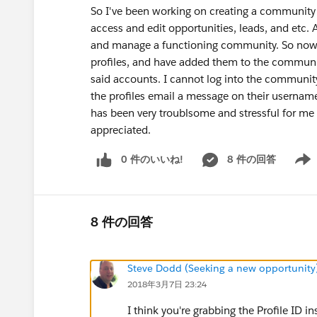
So I've been working on creating a communit
access and edit opportunities, leads, and etc. A
and manage a functioning community. So now I
profiles, and have added them to the communit
said accounts. I cannot log into the community
the profiles email a message on their username
has been very troublsome and stressful for me
appreciated.
0 件のいいね!
8 件の回答
Show 
8 件の回答
Steve Dodd (Seeking a new opportunity
2018年3月7日 23:24
I think you're grabbing the Profile ID i