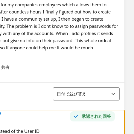
y for my companies employees which allows them to
fter countless hours I finally figured out how to create
 have a community set up, I then began to create
y. The problem is I dont know to to assign passwords for
 with any of the accounts. When I add profiles it sends
 but give no info on their password. This whole ordeal
 so if anyone could help me it would be much
共有
menu
並び替え
日付で並び替え
)
承認された回答
nstead of the User ID