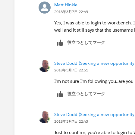
Matt Hinkle
2018年3月7日 22:49
Yes, I was able to login to workbench.
well and it still says that the username i
役立つとしてマーク
Steve Dodd (Seeking a new opportunity
2018年3月7日 22:51
I'm not sure I'm following you..are you
役立つとしてマーク
Steve Dodd (Seeking a new opportunity
2018年3月7日 22:43
Just to confirm, you're able to login t