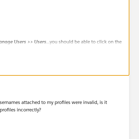
anage Users >> Users
...you should be able to click on the
 record and get the User ID
sernames attached to my profiles were invalid, is it
rofiles incorrectly?