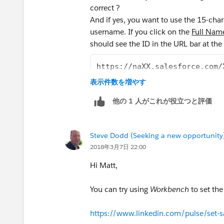
correct ?
And if yes, you want to use the 15-cha
username. If you click on the
Full Nam
should see the ID in the URL bar at the
https://naXX.salesforce.com/
表示件数を増やす
他の 1 人がこれが役立つと評価
Steve Dodd (Seeking a new opportunity
2018年3月7日 22:00
Hi Matt,
You can try using
Workbench
to set th
https://www.linkedin.com/pulse/set-s