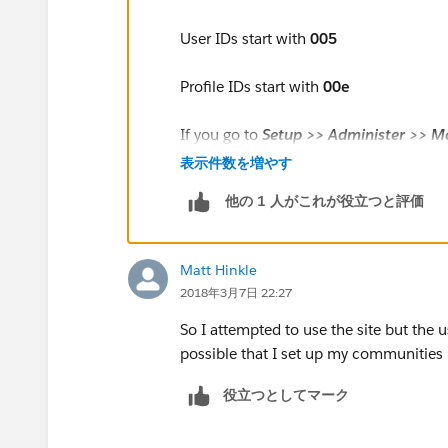
User IDs start with
005
Profile IDs start with
00e
If you go to
Setup >> Administer >> M
Full Name
of the User to open the User
表示件数を増やす
他の 1 人がこれが役立つと評価
Matt Hinkle
2018年3月7日 22:27
So I attempted to use the site but the u
possible that I set up my communities p
役立つとしてマーク