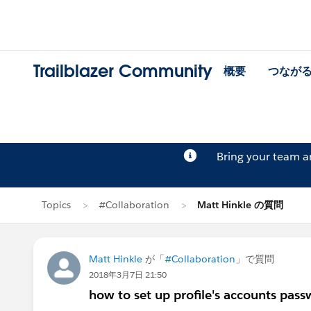
Trailblazer Community
概要
つなが
Bring your team 
Topics
#Collaboration
Matt Hinkle の質問
Matt Hinkle
が「
#Collaboration
」で質問
2018年3月7日 21:50
how to set up profile's accounts pas