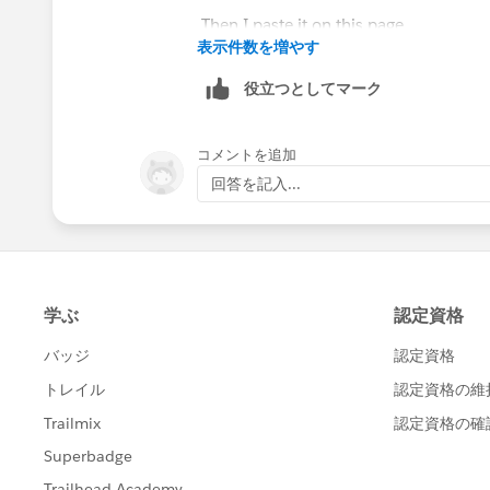
Then I paste it on this page
表示件数を増やす
役立つとしてマーク
and it then results in this screen
コメントを追加
回答を記入...