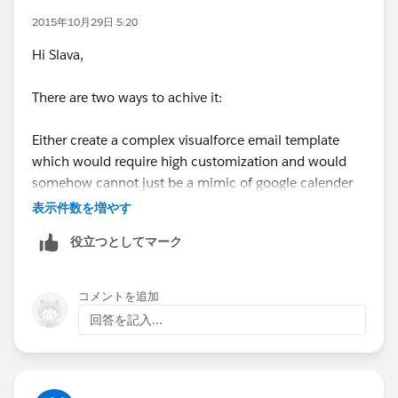
2015年10月29日 5:20
Hi Slava,
There are two ways to achive it:
Either create a complex visualforce email template
which would require high customization and would
somehow cannot just be a mimic of google calender
invites:
表示件数を増やす
役立つとしてマーク
Please check
Send Calendar Invites in Visualforce
Email Templates
コメントを追加
Another way is to sync your salesforce claender with
回答を記入...
google calender:One of the recommended app is
Appirio Calendar Sync for Salesforce and Google
Apps