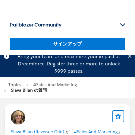
Trailblazer Community
サインアップ
Bring your team and maximize your impact at
Dreamforce.
Register
three or more to unlock
$999 passes.
Topics
#Sales And Marketing
Slava Bilan の質問
Slava Bilan (Revenue Grid)
が「
#Sales And Marketing
」