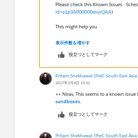
Please check this Known Issues · Sche
id=a1p3A000000eiuvQAA
)
This might help you
Thanks
表示件数を増やす
役立つとしてマーク
Nirav
Pritam Shekhawat (PwC South East Asia
2017年2月8日 10:31
++ Nirav, This seems to a known issue
sandboxes.
役立つとしてマーク
Pritam Shekhawat (PwC South East Asia