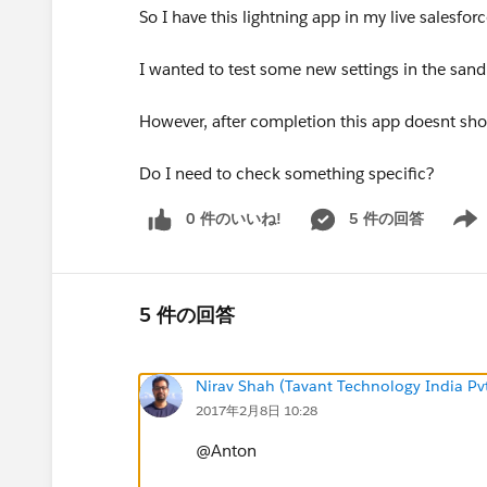
So I have this lightning app in my live salesfo
I wanted to test some new settings in the san
However, after completion this app doesnt sh
Do I need to check something specific?
0 件のいいね!
5 件の回答
Show 
5 件の回答
Nirav Shah (Tavant Technology India Pvt
2017年2月8日 10:28
@Anton