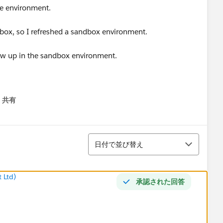
rce environment.
dbox, so I refreshed a sandbox environment.
ow up in the sandbox environment.
共有
menu
並び替え
日付で並び替え
 Ltd)
承認された回答