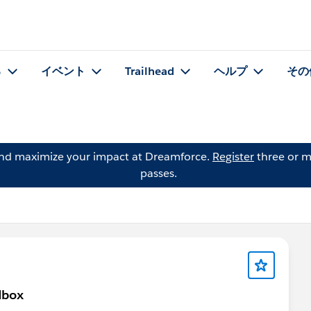
る
イベント
Trailhead
ヘルプ
その
and maximize your impact at Dreamforce.
Register
three or m
passes.
dbox