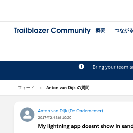
Trailblazer Community
概要
つなが
Bring your team 
フィード
Anton van Dijk の質問
Anton van Dijk (De Ondernemer)
2017年2月8日 10:20
My lightning app doesnt show in san