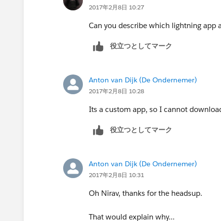
2017年2月8日 10:27
Can you describe which lightning app
役立つとしてマーク
Anton van Dijk (De Ondernemer)
2017年2月8日 10:28
Its a custom app, so I cannot downloa
役立つとしてマーク
Anton van Dijk (De Ondernemer)
2017年2月8日 10:31
Oh Nirav, thanks for the headsup.
That would explain why...