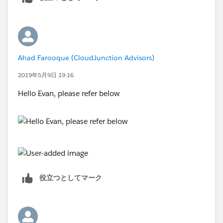
WhoId starts with 00Q and TaskSubtype field equals
Task or TaskSubtype field equals Call or TaskSubtype
field equals Email. Use the "Customize the logic"
option for the conditions and set it to 1 AND (2 OR 3
OR 4). Then use a single action to update the Lead's
Ahad Farooque (CloudJunction Advisors)
status to "Working".
2019年5月9日 19:16
Hello Evan, please refer below
役立つとしてマーク