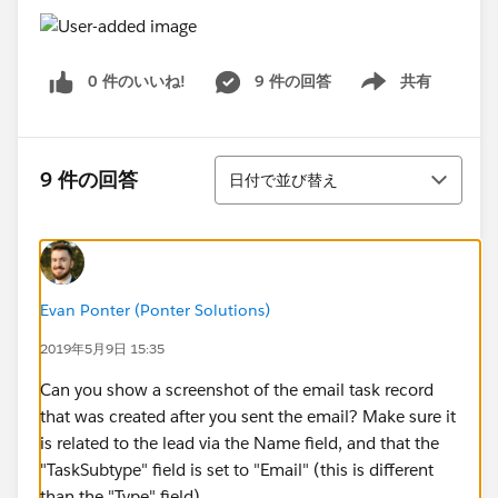
0 件のいいね!
9 件の回答
共有
Show menu
並び替え
9 件の回答
日付で並び替え
Evan Ponter (Ponter Solutions)
2019年5月9日 15:35
Can you show a screenshot of the email task record
that was created after you sent the email? Make sure it
is related to the lead via the Name field, and that the
"TaskSubtype" field is set to "Email" (this is different
than the "Type" field)