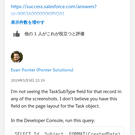
https://success.salesforce.com/answers?
id=9063A000000t0PiQAI
表示件数を増やす
他の 1 人がこれが役立つと評価
Evan Ponter (Ponter Solutions)
2019年5月9日 22:19
I'm not seeing the TaskSubType field for that record in
any of the screenshots. I don't believe you have this
field on the page layout for the Task object.
In the Developer Console, run this query:
SELECT Id, Subject, FORMAT(CreatedDate), Tas