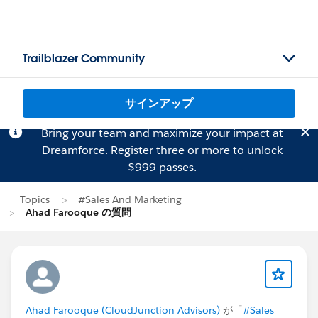
Trailblazer Community
サインアップ
Bring your team and maximize your impact at
Dreamforce.
Register
three or more to unlock
$999 passes.
Topics
#Sales And Marketing
Ahad Farooque の質問
Ahad Farooque (CloudJunction Advisors)
が「
#Sales