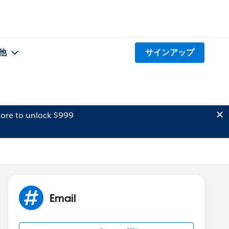
他
サインアップ
ore to unlock $999
Email