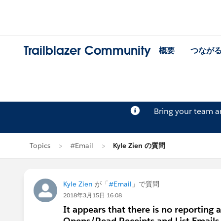
Trailblazer Community
概要
つなが
Bring your team 
Topics
#Email
Kyle Zien の質問
Kyle Zien
が「
#Email
」で質問
2018年3月15日 16:08
It appears that there is no reporting a
Opens/Read Receipts and List Emails 