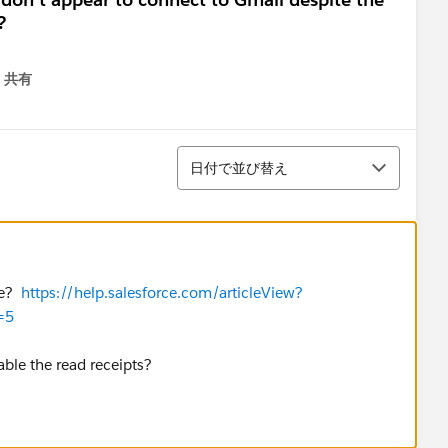
?
共有
menu
並び替え
日付で並び替え
re?
https://help.salesforce.com/articleView?
=5
able the read receipts?