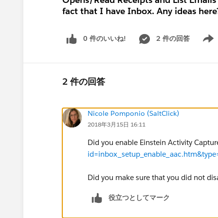
fact that I have Inbox. Any ideas here
0 件のいいね!
2 件の回答
Show 
2 件の回答
Nicole Pomponio (SaltClick)
2018年3月15日 16:11
Did you enable Einstein Activity Captu
id=inbox_setup_enable_aac.htm&type
Did you make sure that you did not dis
役立つとしてマーク