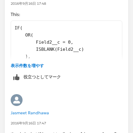
2016年9月16日 17:48
This:
IF(
    OR(
        Field2__c = 0,
        ISBLANK(Field2__c)
    ),
    1,
表示件数を増やす
    Field1__c / Field2__c
役立つとしてマーク
)
Jasmeet Randhawa
2016年9月16日 17:47