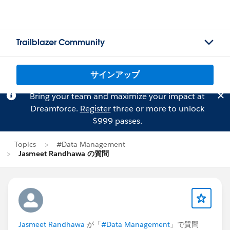
Trailblazer Community
サインアップ
Bring your team and maximize your impact at
Dreamforce.
Register
three or more to unlock
$999 passes.
Topics
#Data Management
Jasmeet Randhawa の質問
Jasmeet Randhawa
が「
#Data Management
」で質問