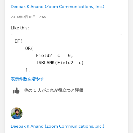
Deepak K Anand (‎‎‎‎‎‎Zoom Communications, Inc.)
2016年9月16日 17:45
Like this:
IF(
    OR(
        Field2__c = 0,
        ISBLANK(Field2__c)
    ),
    0,
表示件数を増やす
    Field1__c / Field2__c
他の 1 人がこれが役立つと評価
)
Deepak K Anand (‎‎‎‎‎‎Zoom Communications, Inc.)