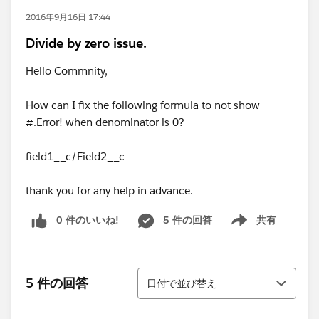
2016年9月16日 17:44
Divide by zero issue.
Hello Commnity,
How can I fix the following formula to not show
#.Error! when denominator is 0?
field1__c/Field2__c
thank you for any help in advance.
0 件のいいね!
5 件の回答
共有
Show menu
並び替え
5 件の回答
日付で並び替え