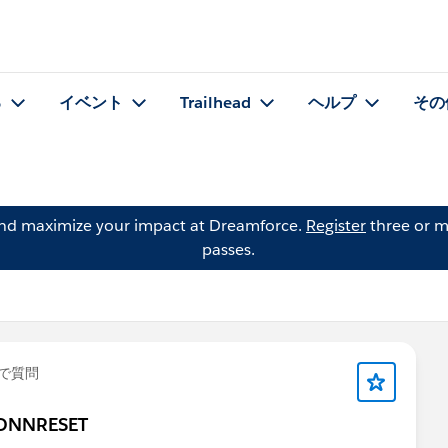
る
イベント
Trailhead
ヘルプ
その
and maximize your impact at Dreamforce.
Register
three or m
passes.
で質問
ECONNRESET