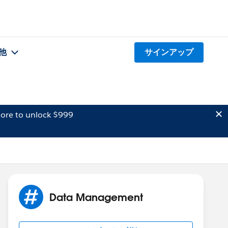
他
サインアップ
ore to unlock $999
Data Management