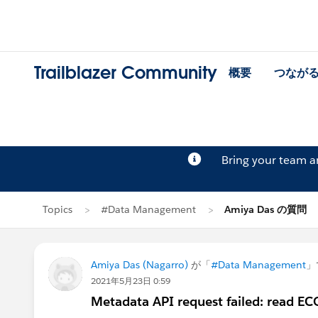
Trailblazer Community
概要
つなが
Bring your team 
Topics
#Data Management
Amiya Das の質問
Amiya Das (Nagarro)
が「
#Data Management
」
2021年5月23日 0:59
Metadata API request failed: read 