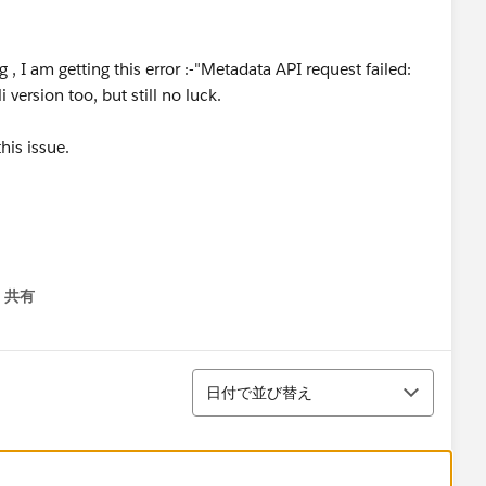
 I am getting this error :-"Metadata API request failed:
version too, but still no luck.
his issue.
共有
menu
並び替え
日付で並び替え