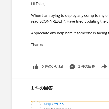
Hi Folks,
When I am trying to deploy any comp to my org ,
read ECONNRESET ". Have tried updating the cli 
Appreciate any help here if someone is facing t
Thanks
0 件のいいね!
1 件の回答
Show 
1 件の回答
Keiji Otsubo