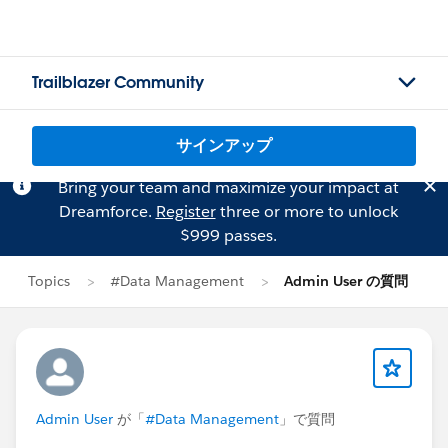
Trailblazer Community
サインアップ
Bring your team and maximize your impact at
Dreamforce.
Register
three or more to unlock
$999 passes.
Topics
#Data Management
Admin User の質問
Admin User
が「
#Data Management
」で質問