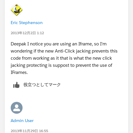
and that caption that says - Salesforce1 just makes the
whole thing look ugly! And so I had get my crooked
mind up and start cookin somethin and so did I write
this little JavaScript in my Home Page Component:
Eric Stephenson
2013年12月2日 1:12
Deepak I notice you are using an Iframe, so I'm
wondering if the new Anti-Click jacking prevents this
JS:
code from working as it that is what the new click
jacking protecting is suppost to prevent the use of
<script type ="text/javascript">
IFrames.
var h2Tags = document. getElementsByTagName
役立つとしてマーク
('h2');
for(var i=0; i < h2Tags. length ; i++){
if(h2Tags[i]. innerHTML == 'Salesforce1'){
Admin User
2013年11月29日 16:55