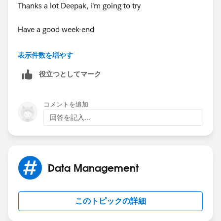
Thanks a lot Deepak, i'm going to try
Have a good week-end
Virginie (Paris)
表示件数を増やす
役立つとしてマーク
コメントを追加
回答を記入...
Data Management
このトピックの詳細