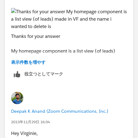
h2Tags[i]. style . display ='none';
}
}
Thanks for your answer
</script>
My homepage component is a list view (of leads)
made in VF and the name i wanted to delete is
<iframe src ="/apex/Salesforce1" frameborder ="0"
表示件数を増やす
"Projects"
style ="width:100%; height:250px"></iframe>
役立つとしてマーク
And now look what happened ? Ah! I got rid of that
piece sh*t from there. Woo Hoo!
Deepak K Anand (‎‎‎‎‎‎Zoom Communications, Inc.)
2013年11月29日 16:04
Have a Great Weekend,
Hey Virginie,