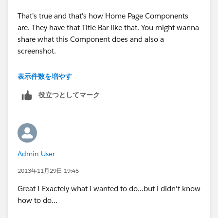
Deepak
That's true and that's how Home Page Components
are. They have that Title Bar like that. You might wanna
share what this Component does and also a
screenshot.
Best,
表示件数を増やす
役立つとしてマーク
Deepak
Admin User
2013年11月29日 19:45
Great ! Exactely what i wanted to do...but i didn't know
how to do...