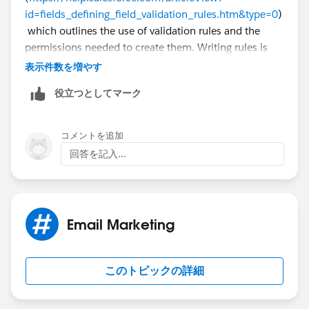
id=fields_defining_field_validation_rules.htm&type=0
)
which outlines the use of validation rules and the
permissions needed to create them. Writing rules is
very familiar to writing formulas so you can add in
表示件数を増やす
conditions that cause the rules to only fire for certain
役立つとしてマーク
campaigns or ignore other campaigns.
コメントを追加
回答を記入...
Email Marketing
このトピックの詳細