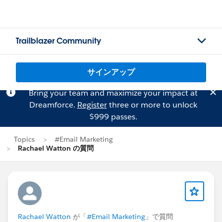
Trailblazer Community
サインアップ
Bring your team and maximize your impact at
Dreamforce.
Register
three or more to unlock
$999 passes.
Topics
#Email Marketing
Rachael Watton の質問
Rachael Watton
が「
#Email Marketing
」で質問