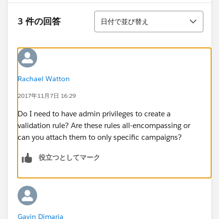
並び替え
3 件の回答
日付で並び替え
Rachael Watton
2017年11月7日 16:29
Do I need to have admin privileges to create a
validation rule? Are these rules all-encompassing or
can you attach them to only specific campaigns?
役立つとしてマーク
Gavin Dimaria