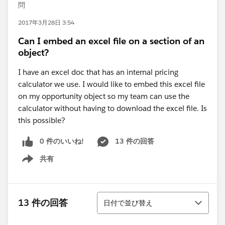
問
2017年3月28日 3:54
Can I embed an excel file on a section of an
object?
I have an excel doc that has an internal pricing
calculator we use. I would like to embed this excel file
on my opportunity object so my team can use the
calculator without having to download the excel file. Is
this possible?
0 件のいいね!
13 件の回答
共有
Show menu
並び替え
13 件の回答
日付で並び替え