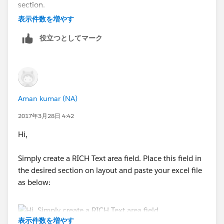
section.
表示件数を増やす
Thanks,
役立つとしてマーク
Aman kumar (NA)
2017年3月28日 4:42
Hi,
Simply create a RICH Text area field. Place this field in
the desired section on layout and paste your excel file
as below:
表示件数を増やす