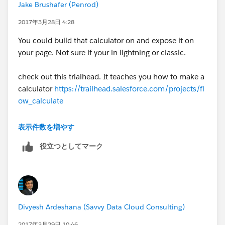
Jake Brushafer (Penrod)
2017年3月28日 4:28
You could build that calculator on and expose it on
your page. Not sure if your in lightning or classic.
check out this trialhead. It teaches you how to make a
calculator
https://trailhead.salesforce.com/projects/fl
ow_calculate
figured you could take it and adjust it to your needs.
表示件数を増やす
役立つとしてマーク
Divyesh Ardeshana (Savvy Data Cloud Consulting)
2017年3月29日 10:46