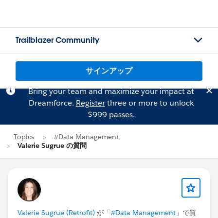
Trailblazer Community
サインアップ
Bring your team and maximize your impact at
Dreamforce.
Register
three or more to unlock
$999 passes.
Topics
#Data Management
Valerie Sugrue の質問
Valerie Sugrue (Retrofit)
が「
#Data Management
」で質