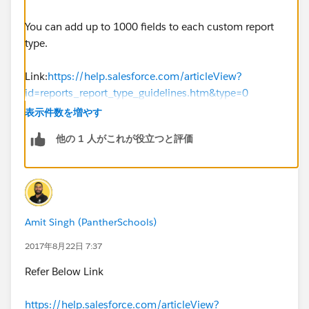
You can add up to 1000 fields to each custom report
type.
Link:
https://help.salesforce.com/articleView?
id=reports_report_type_guidelines.htm&type=0
表示件数を増やす
You can export up to 256 columns and 65,536 rows of
他の 1 人がこれが役立つと評価
data in one report.
link :
https://help.salesforce.com/HTViewHelpDoc?
id=reports_export.htm
Amit Singh (PantherSchools)
Please check both the links. Hopefully, your query is
resolved.
2017年8月22日 7:37
Refer Below Link
Please mark this as best answer if your query is
resolved.
https://help.salesforce.com/articleView?