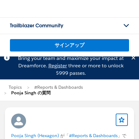
Trailblazer Community
サインアップ
Bring your team and maximize your impact at
Dreamforce.
Register
three or more to unlock
$999 passes.
Topics
#Reports & Dashboards
Pooja Singh の質問
Pooja Singh (Hexagon)
が「
#Reports & Dashboards
」で