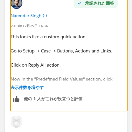
承認された回答
Narender Singh (-)
2019年12月29日 14:34
This looks like a custom quick action.
Go to Setup -> Case -> Buttons, Actions and Links.
Click on Reply All action.
Now in the "Predefined Field Values" section, click
new.
表示件数を増やす
他の 1 人がこれが役立つと評価
Select To Address field, and then select your custom
email field in the formula field.
Save.