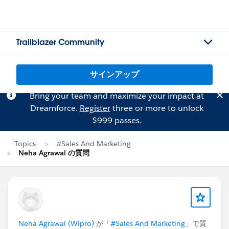
Trailblazer Community
サインアップ
Bring your team and maximize your impact at
Dreamforce.
Register
three or more to unlock
$999 passes.
Topics
#Sales And Marketing
Neha Agrawal の質問
Neha Agrawal (Wipro)
が「
#Sales And Marketing
」で質