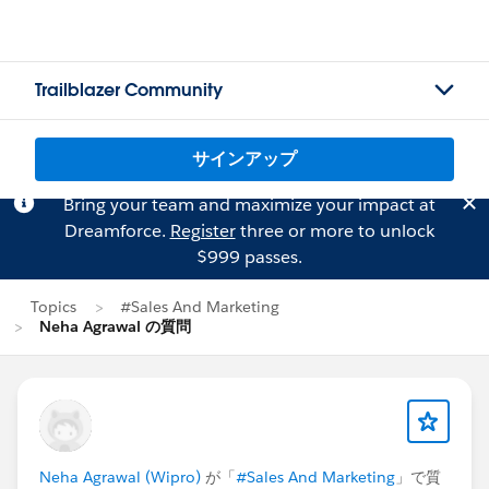
Trailblazer Community
サインアップ
Bring your team and maximize your impact at
Dreamforce.
Register
three or more to unlock
$999 passes.
Topics
#Sales And Marketing
Neha Agrawal の質問
Neha Agrawal (Wipro)
が「
#Sales And Marketing
」で質