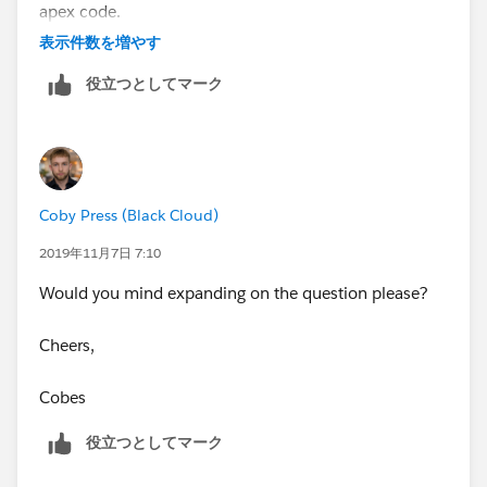
apex code.
表示件数を増やす
I hope this helpes you. Also, mention any query you
役立つとしてマーク
have.
Thanks and Regards
Piyush
Coby Press (Black Cloud)
2019年11月7日 7:10
Would you mind expanding on the question please?
Cheers,
Cobes
役立つとしてマーク