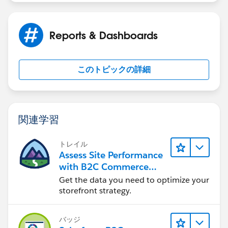
Reports & Dashboards
このトピックの詳細
関連学習
トレイル
Assess Site Performance
with B2C Commerce
Reports & Dashboards
Get the data you need to optimize your
storefront strategy.
バッジ