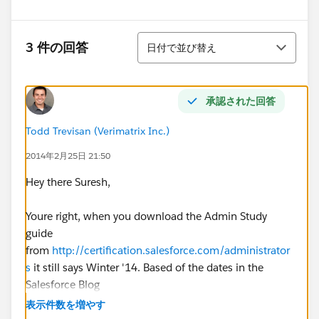
並び替え
3 件の回答
日付で並び替え
承認された回答
Todd Trevisan (Verimatrix Inc.)
2014年2月25日 21:50
Hey there Suresh,
Youre right, when you download the Admin Study
guide
from
http://certification.salesforce.com/administrator
s
it still says Winter '14. Based of the dates in the
Salesforce Blog
post
http://blogs.salesforce.com/company/2014/01/
表示件数を増やす
salesforce-spring-14-release-dates.html
I would say