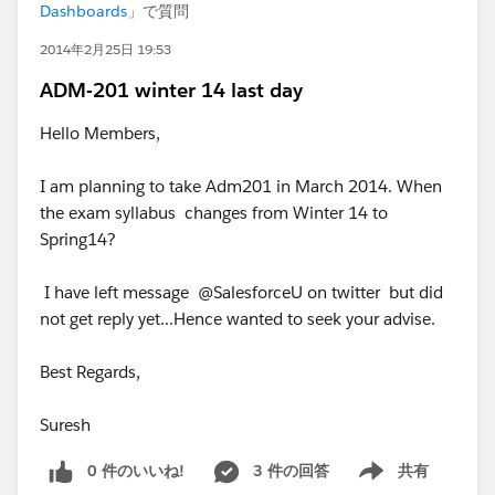
Dashboards
」で質問
2014年2月25日 19:53
ADM-201 winter 14 last day
Hello Members,
I am planning to take Adm201 in March 2014. When
the exam syllabus changes from Winter 14 to
Spring14?
I have left message @SalesforceU on twitter but did
not get reply yet...Hence wanted to seek your advise.
Best Regards,
Suresh
0 件のいいね!
3 件の回答
共有
Show menu