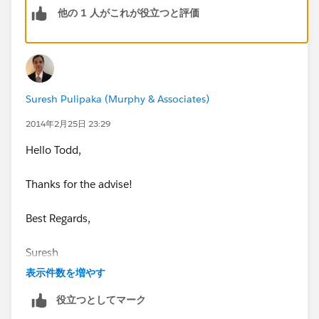
他の 1 人がこれが役立つと評価
March is when they would change the test.
A few things to note though, most of the admin test
will not change from Winter '14 to Spring '14 as most
of the matrial is the same. You could look over some
Suresh Pulipaka (Murphy & Associates)
of the new Spring '14 features as extra precaution.
2014年2月25日 23:29
Just study hard and you will be just fine.
Hello Todd,
Good luck!
Thanks for the advise!
Best Regards,
Suresh
表示件数を増やす
役立つとしてマーク