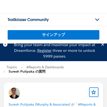
Trailblazer Community
サインアップ
Bring your team and maximize your impact at
Dreamforce.
Register
three or more to unlock
$999 passes.
Topics
#Reports & Dashboards
Suresh Pulipaka の質問
Suresh Pulipaka (Murphy & Associates)
が「
#Reports &