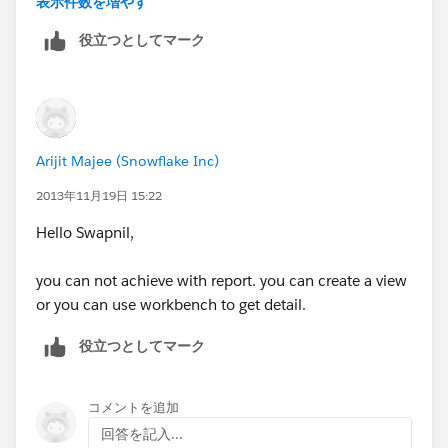
表示件数を増やす
Profile
役立つとしてマーク
it query might be something like this
Select ID, Field,
Parent.Profile.Name
,
SobjectType,PermissionsEdit, PermissionsRead,
Parent.Label,
Parent.Name
Arijit Majee (Snowflake Inc)
2013年11月19日 15:22
From FieldPermissions
Hello Swapnil,
Where SobjectType IN:SObjectList
and
Parent.Profile.Name
=:Profiles and
you can not achieve with report. you can create a view
Parent.isOwnedByProfile = true
or you can use workbench to get detail.
Order By Field]
役立つとしてマーク
OR if its just portal profiles check
コメントを追加
回答を記入...
http://help.sfdcdro.com/apex/HTViewHelpDoc?