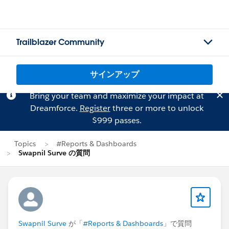
Trailblazer Community
サインアップ
Bring your team and maximize your impact at
Dreamforce.
Register
three or more to unlock
$999 passes.
Topics
#Reports & Dashboards
Swapnil Surve の質問
Swapnil Surve
が「
#Reports & Dashboards
」で質問