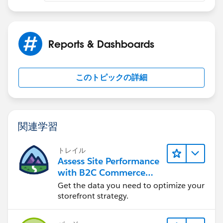
id=security_phc_fls.htm&language=th
Reports & Dashboards
A cool app to compare profiles:
このトピックの詳細
https://perm-comparator.herokuapp.com/
if our suggestion(s) worked, let us know by marking
the answer as "Best Answer" right under the
関連学習
comment.This will help the rest of the community
should they have a similar issue in the future. Thank
トレイル
you!
Assess Site Performance
with B2C Commerce
Shivanath
Reports & Dashboards
Get the data you need to optimize your
storefront strategy.