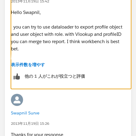
2013年11月19日 15:42
Hello Swapnil,
you can try to use dataloader to export profile object
and user object with role. with Vlookup and profileID
you can merge two report. I think workbench is best
bet.
vote for it!
表示件数を増やす
他の 1 人がこれが役立つと評価
https://success.salesforce.com/ideaView?
id=08730000000aZY2AAM
Swapnil Surve
2013年11月19日 15:26
Thanks for your response