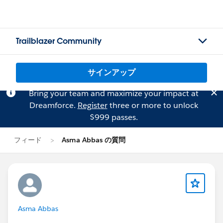
Trailblazer Community
サインアップ
Bring your team and maximize your impact at
Dreamforce.
Register
three or more to unlock
$999 passes.
フィード
Asma Abbas の質問
Asma Abbas