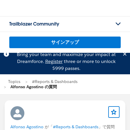
Trailblazer Community
サインアップ
Bring your team and maximize your impact at
Dreamforce.
Register
three or more to unlock
$999 passes.
Topics
#Reports & Dashboards
Alfonso Agostino の質問
Alfonso Agostino
が「
#Reports & Dashboards
」で質問