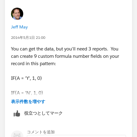
Jeff May
2014年5月1日 21:00
You can get the data, but you'll need 3 reports. You
can create 9 custom formula number fields on your
record in this pattern:
IF(A = 'Y', 1, 0)
IF(A = 'N', 1, 0)
表示件数を増やす
IF(A = 'M', 1, 0)
役立つとしてマーク
and repeat for B and C
コメントを追加
Then, add a custom formula number field with the