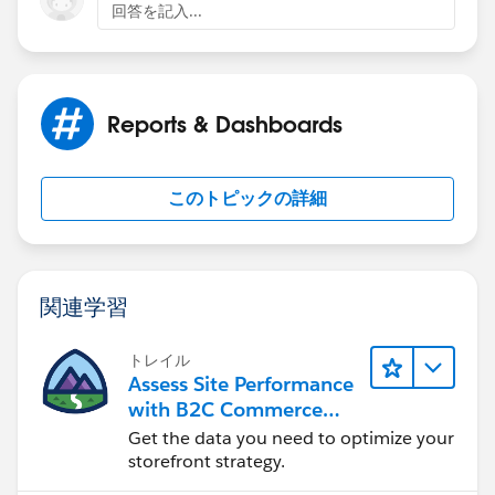
回答を記入...
value 1
In your report, summarize by the 10th field (the
constant 1).
Reports & Dashboards
Last, create 3 Report Formula fields to SUM three of
the 9 formula fields.
このトピックの詳細
Since a Summary report can only 'Total' 5 fields, the
most sensible would be to make 3 copies of this
report 1 for A, 1 for B, 1 for C.
関連学習
トレイル
Assess Site Performance
with B2C Commerce
Reports & Dashboards
Get the data you need to optimize your
storefront strategy.