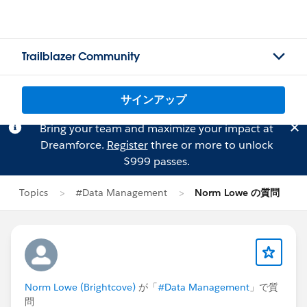
Trailblazer Community
サインアップ
Bring your team and maximize your impact at
Dreamforce.
Register
three or more to unlock
$999 passes.
Topics
#Data Management
Norm Lowe の質問
Norm Lowe (Brightcove)
が「
#Data Management
」で質
問