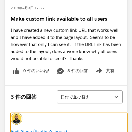
2018年4月3日 17:56
Make custom link available to all users
I have created a new custom link URL that works well,
and I have added it to the page layout. Seems to be
however that only I can see it. If the URL link has been
added to the layout, does anyone know why all users
would not be able to see it? Thanks.
0 件のいいね!
3 件の回答
共有
Show menu
並び替え
3 件の回答
日付で並び替え
Amit Singh (PantherSchools)