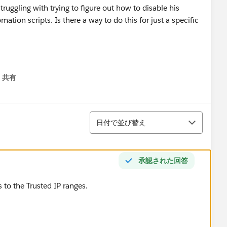
truggling with trying to figure out how to disable his
ation scripts. Is there a way to do this for just a specific
共有
menu
並び替え
日付で並び替え
承認された回答
 to the Trusted IP ranges.