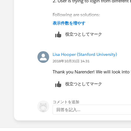
2. User is trying to login from differen
Following are solutions:
表示件数を増やす
1. change your broswer setting for coo
役立つとしてマーク
2. Go to setup-> Network setting. Add 
Lisa Hooper (Stanford University)
You can also try following solutions:
2018年10月31日 14:31
https://help.salesforce.com/article
Thank you Narender! We will look into t
役立つとしてマーク
コメントを追加
回答を記入...