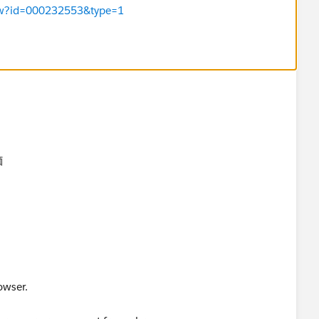
View?id=000232553&type=1
価
owser.