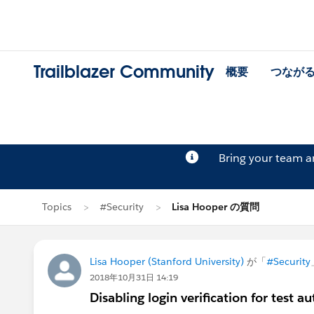
Trailblazer Community
概要
つなが
Bring your team 
Topics
#Security
Lisa Hooper の質問
Lisa Hooper (Stanford University)
が「
#Security
2018年10月31日 14:19
Disabling login verification for test 