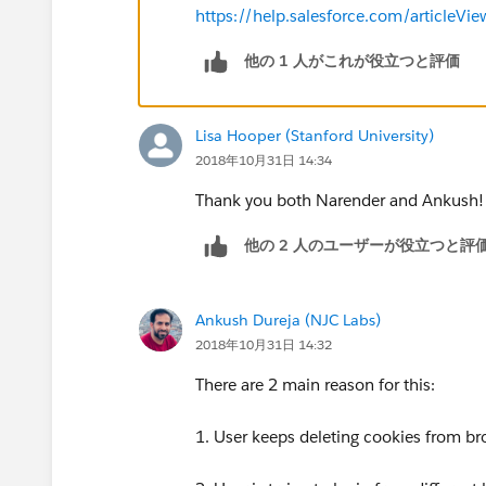
https://help.salesforce.com/article
他の 1 人がこれが役立つと評価
Lisa Hooper (Stanford University)
2018年10月31日 14:34
Thank you both Narender and Ankush!
他の 2 人のユーザーが役立つと評
Ankush Dureja (NJC Labs)
2018年10月31日 14:32
There are 2 main reason for this:
1. User keeps deleting cookies from br