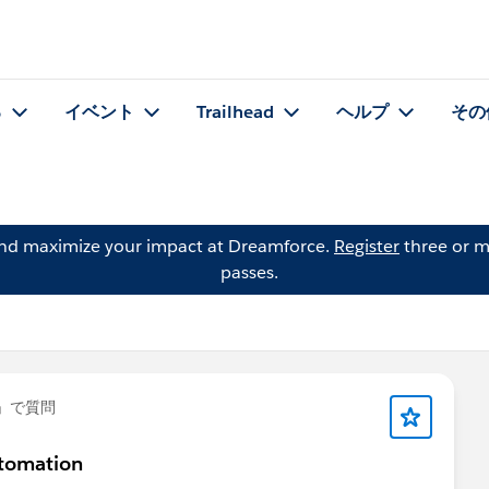
る
イベント
Trailhead
ヘルプ
その
and maximize your impact at Dreamforce.
Register
three or m
passes.
」で質問
automation