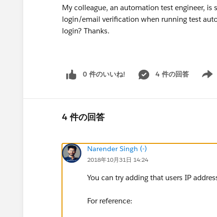
My colleague, an automation test engineer, is s
login/email verification when running test autom
login? Thanks.
0 件のいいね!
4 件の回答
Show 
4 件の回答
Narender Singh (-)
2018年10月31日 14:24
You can try adding that users IP address
For reference: