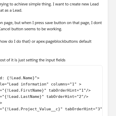
rying to achieve simple thing. I want to create new Lead
at as a Lead.
n page, but when I press save button on that page, I dont
. Cancel button seems to be working.
how do I do that) or apex:pageblockbuttons default
t of it is just setting the input fields
d: {!Lead.Name}">
le="Lead information" columns="1" >
="{!Lead.FirstName}" tabOrderHint="1"/>
="{!Lead.LastName}" tabOrderHint="2"/>
>
="{!Lead.Project_Value__c}" tabOrderHint="3"/>  