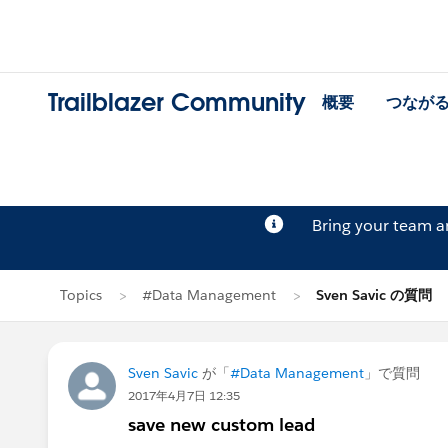
Trailblazer Community
概要
つなが
Bring your team 
Topics
#Data Management
Sven Savic の質問
Sven Savic
が「
#Data Management
」で質問
2017年4月7日 12:35
save new custom lead