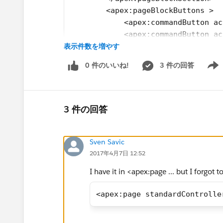
        <apex:pageBlockButtons >
            <apex:commandButton ac
            <apex:commandButton ac
表示件数を増やす
        </apex:pageBlockButtons>  
    </apex:pageBlock>
0 件のいいね!
3 件の回答
</apex:form>
Show 
3 件の回答
Sven Savic
2017年4月7日 12:52
I have it in <apex:page ... but I forgot 
<apex:page standardControlle