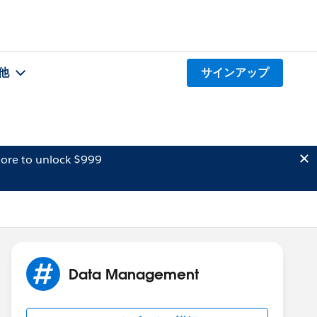
他
サインアップ
ore to unlock $999
Data Management