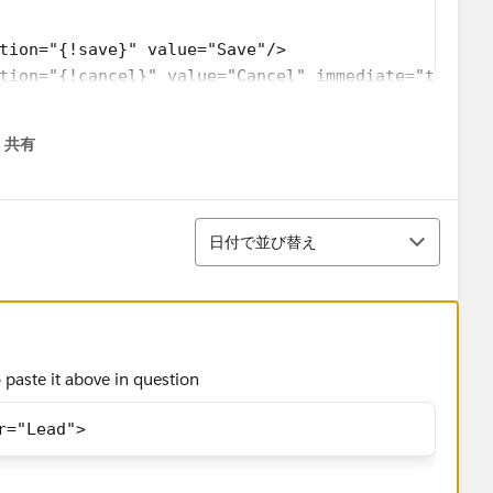
tion="{!save}" value="Save"/>
tion="{!cancel}" value="Cancel" immediate="true"/
         
共有
menu
並び替え
日付で並び替え
to paste it above in question
r="Lead">