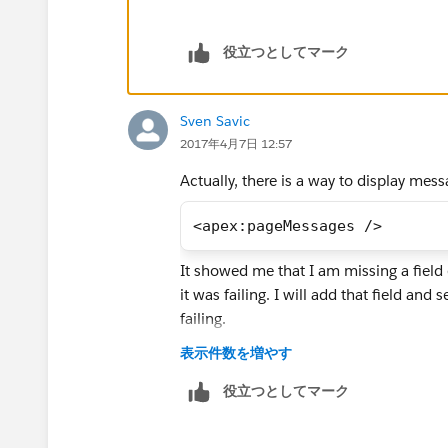
役立つとしてマーク
Sven Savic
2017年4月7日 12:57
Actually, there is a way to display me
<apex:pageMessages />
It showed me that I am missing a field e
it was failing. I will add that field and 
failing.
表示件数を増やす
役立つとしてマーク