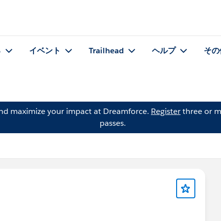
る
イベント
Trailhead
ヘルプ
その
and maximize your impact at Dreamforce.
Register
three or m
passes.