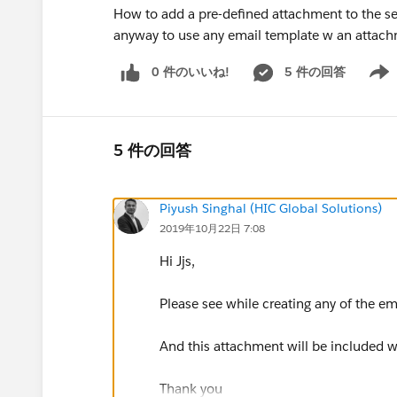
How to add a pre-defined attachment to the send
anyway to use any email template w an attachm
0 件のいいね!
5 件の回答
Show 
5 件の回答
Piyush Singhal (HIC Global Solutions)
2019年10月22日 7:08
Hi Jjs,
Please see while creating any of the e
And this attachment will be included w
Thank you