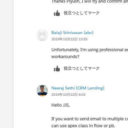
Thanks Piyush, I will try and confirm a
役立つとしてマーク
Balaji Srinivasan (abc)
2019年10月22日 13:55
Unfortunately, I'm using professional e
workarounds?
役立つとしてマーク
Neeraj Sethi (CRM Landing)
2019年10月22日 8:03
Hello JJS,
If you want to send email to multiple c
can use apex class in flow or pb.