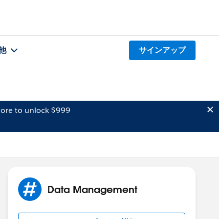
他
サインアップ
ore to unlock $999
Data Management