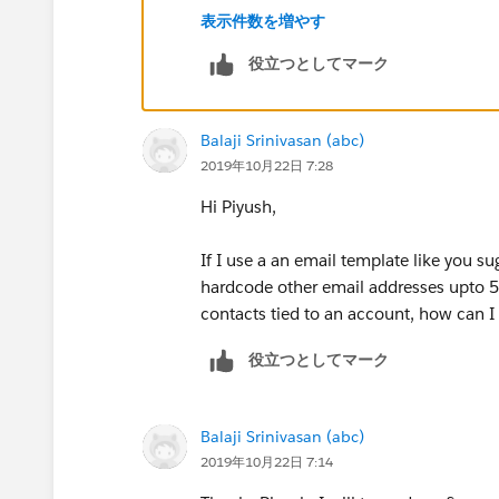
表示件数を増やす
Piyush
役立つとしてマーク
Balaji Srinivasan (abc)
2019年10月22日 7:28
Hi Piyush,
If I use a an email template like you su
hardcode other email addresses upto 5.
contacts tied to an account, how can I
役立つとしてマーク
Balaji Srinivasan (abc)
2019年10月22日 7:14