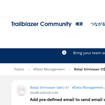
Trailblazer Community
概要
つなが
Bring your team 
Topics
#Data Management
Balaji Srinivasan
Balaji Srinivasan (abc)
が「
#Data Management
2019年10月22日 6:59
Add pre-defined email to send email 