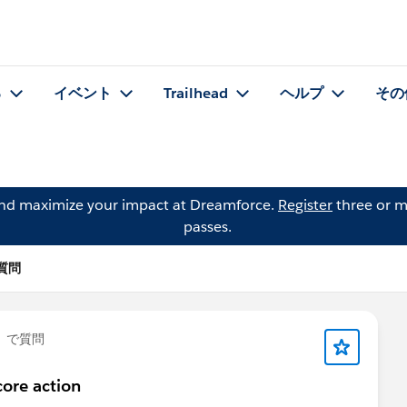
る
イベント
Trailhead
ヘルプ
その
and maximize your impact at Dreamforce.
Register
three or m
passes.
 の質問
」で質問
core action