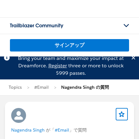
Trailblazer Community
サインアップ
Bring your team and maximize your impact at
Dreamforce.
Register
three or more to unlock
$999 passes.
Topics
#Email
Nagendra Singh の質問
Nagendra Singh
が「
#Email
」で質問