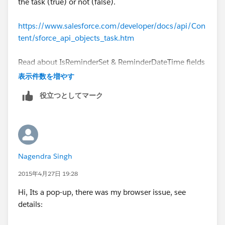
the task (true) or not (false).
deselected the reminder checkbox in
the Salesforce user interface, or the reminder has
https://www.salesforce.com/developer/docs/api/Con
already fired at the time indicated by the value.
tent/sforce_api_objects_task.htm
Read about IsReminderSet & ReminderDateTime fields
mentioned in the above link.
表示件数を増やす
役立つとしてマーク
Nagendra Singh
2015年4月27日 19:28
Hi, Its a pop-up, there was my browser issue, see
details: