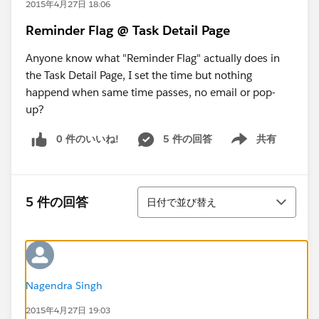
2015年4月27日 18:06
Reminder Flag @ Task Detail Page
Anyone know what "Reminder Flag" actually does in
the Task Detail Page, I set the time but nothing
happend when same time passes, no email or pop-
up?
0 件のいいね!
5 件の回答
共有
Show menu
並び替え
5 件の回答
日付で並び替え
Nagendra Singh
2015年4月27日 19:03