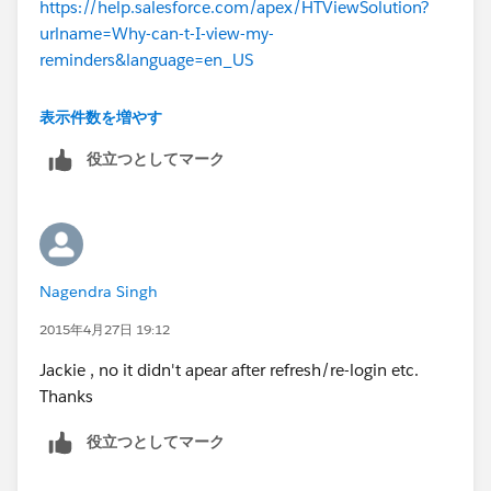
https://help.salesforce.com/apex/HTViewSolution?
urlname=Why-can-t-I-view-my-
reminders&language=en_US
表示件数を増やす
役立つとしてマーク
Nagendra Singh
2015年4月27日 19:12
Jackie , no it didn't apear after refresh/re-login etc.
Thanks
役立つとしてマーク