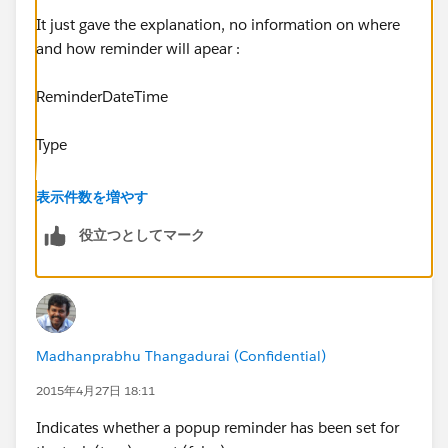
It just gave the explanation, no information on where
and how reminder will apear :
ReminderDateTime
Type
dateTime
表示件数を増やす
役立つとしてマーク
Properties
Create, Filter, Nillable, Sort, Update
Description
Madhanprabhu Thangadurai (Confidential)
Represents the time when the reminder is scheduled
2015年4月27日 18:11
to fire, if IsReminderSet is set to true.
Indicates whether a popup reminder has been set for
If IsReminderSet is set to false, then the user may have