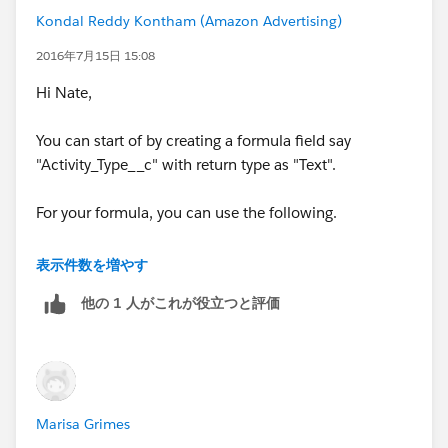
IF(Task==False,'Event','')
Kondal Reddy Kontham (Amazon Advertising)
2016年7月15日 15:08
Thanks
Hi Nate,
You can start of by creating a formula field say
"Activity_Type__c" with return type as "Text".
For your formula, you can use the following.
表示件数を増やす
他の 1 人がこれが役立つと評価
IF(IsTask==True,'Task','Event')
Thanks
Kondal
Marisa Grimes