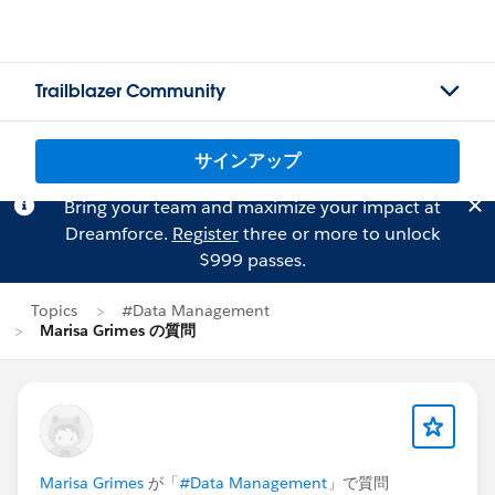
Trailblazer Community
サインアップ
Bring your team and maximize your impact at
Dreamforce.
Register
three or more to unlock
$999 passes.
Topics
#Data Management
Marisa Grimes の質問
Marisa Grimes
が「
#Data Management
」で質問