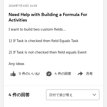
2016年7月15日 14:59
Need Help with Building a Formula For
Activities
I want to build two custom fields...
1) If Task is checked then field Equals Task
2) If Task is not checked then field equals Event
Any ideas
0 件のいいね!
4 件の回答
共有
Show menu
並び替え
4 件の回答
日付で並び替え