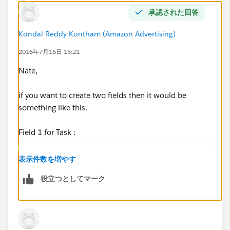
承認された回答
Kondal Reddy Kontham (Amazon Advertising)
2016年7月15日 15:21
Nate,
if you want to create two fields then it would be
something like this.
Field 1 for Task :
IF(IsTask==True,'Task','')
表示件数を増やす
役立つとしてマーク
Field 2 for Event: