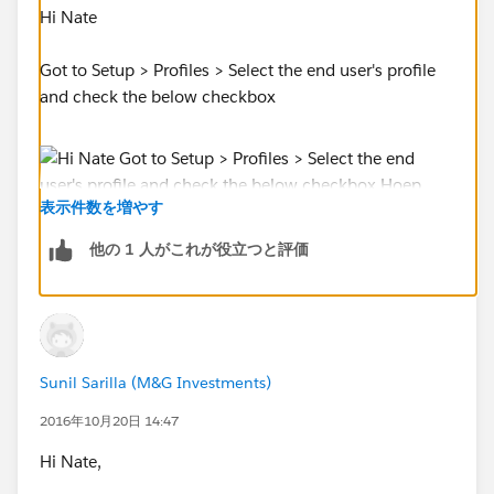
Hi Nate
Got to Setup > Profiles > Select the end user's profile
and check the below checkbox
表示件数を増やす
他の 1 人がこれが役立つと評価
Hoep that helps !
Sunil Sarilla (M&G Investments)
2016年10月20日 14:47
Hi Nate,