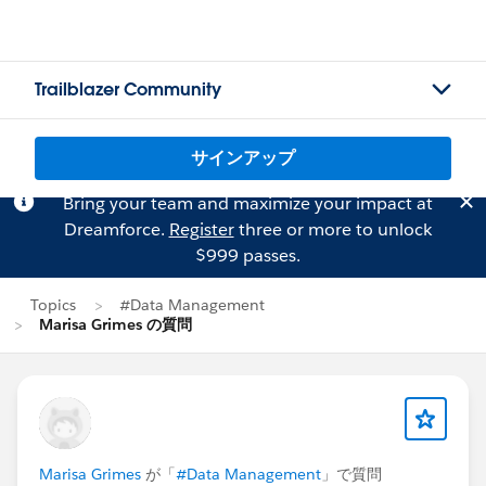
Trailblazer Community
サインアップ
Bring your team and maximize your impact at
Dreamforce.
Register
three or more to unlock
$999 passes.
Topics
#Data Management
Marisa Grimes の質問
Marisa Grimes
が「
#Data Management
」で質問