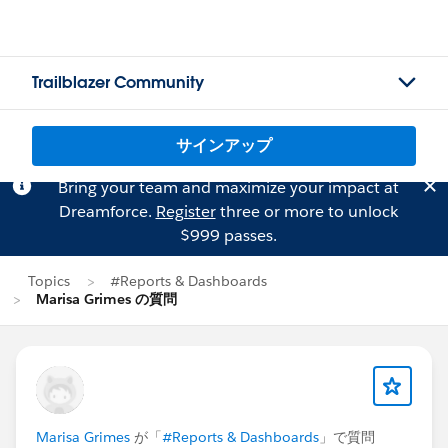
Trailblazer Community
サインアップ
Bring your team and maximize your impact at
Dreamforce.
Register
three or more to unlock
$999 passes.
Topics
#Reports & Dashboards
Marisa Grimes の質問
Marisa Grimes
が「
#Reports & Dashboards
」で質問