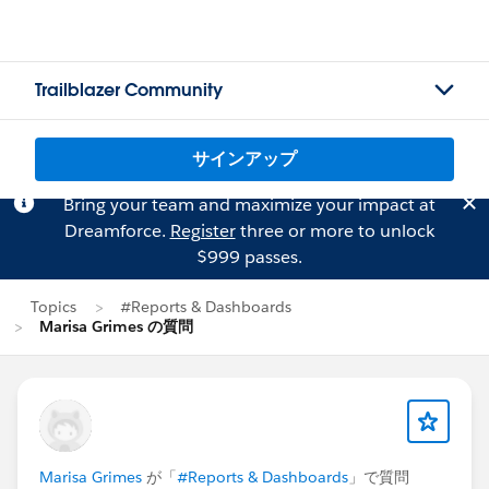
Trailblazer Community
サインアップ
Bring your team and maximize your impact at
Dreamforce.
Register
three or more to unlock
$999 passes.
Topics
#Reports & Dashboards
Marisa Grimes の質問
Marisa Grimes
が「
#Reports & Dashboards
」で質問