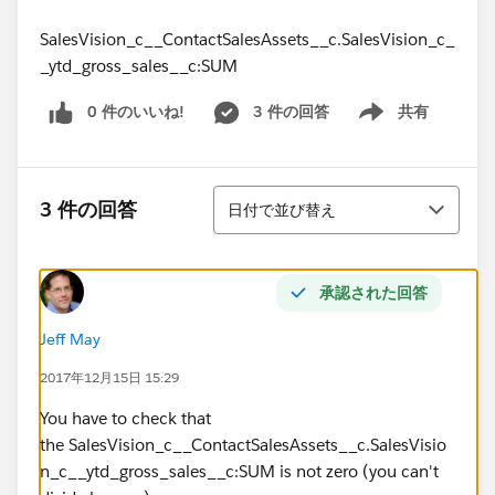
SalesVision_c__ContactSalesAssets__c.SalesVision_c_
_ytd_gross_sales__c:SUM
0 件のいいね!
3 件の回答
共有
Show menu
並び替え
3 件の回答
日付で並び替え
承認された回答
Jeff May
2017年12月15日 15:29
You have to check that
the SalesVision_c__ContactSalesAssets__c.SalesVisio
n_c__ytd_gross_sales__c:SUM is not zero (you can't