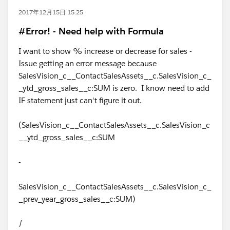
2017年12月15日 15:25
#Error! - Need help with Formula
I want to show % increase or decrease for sales -
Issue getting an error message because
SalesVision_c__ContactSalesAssets__c.SalesVision_c_
_ytd_gross_sales__c:SUM is zero. I know need to add
IF statement just can't figure it out.
(SalesVision_c__ContactSalesAssets__c.SalesVision_c
__ytd_gross_sales__c:SUM
-
SalesVision_c__ContactSalesAssets__c.SalesVision_c_
_prev_year_gross_sales__c:SUM)
/