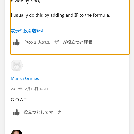
divide by zero).
I usually do this by adding and IF to the formula:
IF(SalesVision_c__ContactSalesAssets__c.SalesVision
表示件数を増やす
_c__ytd_gross_sales__c:SUM = 0, 0,
他の 2 人のユーザーが役立つと評価
<insert your formula here>
)
Marisa Grimes
2017年12月15日 15:31
G.O.A.T
役立つとしてマーク