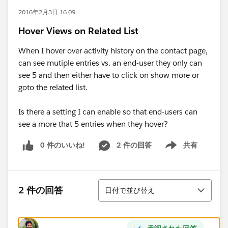
2016年2月3日 16:09
Hover Views on Related List
When I hover over activity history on the contact page,
can see mutiple entries vs. an end-user they only can
see 5 and then either have to click on show more or
goto the related list.
Is there a setting I can enable so that end-users can
see a more that 5 entries when they hover?
0 件のいいね!
2 件の回答
共有
Show menu
並び替え
2 件の回答
日付で並び替え