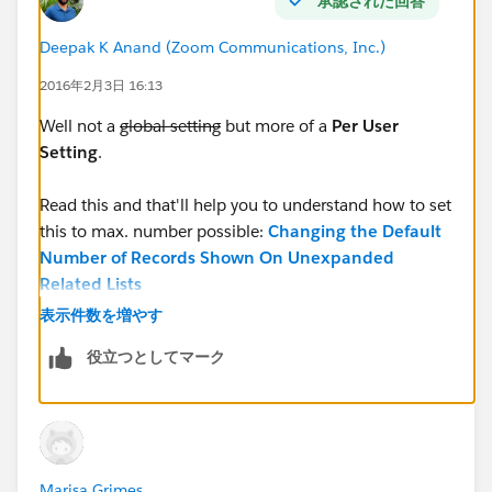
承認された回答
Deepak K Anand (‎‎‎‎‎‎Zoom Communications, Inc.)
2016年2月3日 16:13
Well not a
global setting
but more of a
Per User
Setting
.
Read this and that'll help you to understand how to set
this to max. number possible:
Changing the Default
Number of Records Shown On Unexpanded
Related Lists
表示件数を増やす
役立つとしてマーク
Marisa Grimes