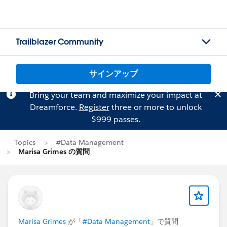
Trailblazer Community
サインアップ
Bring your team and maximize your impact at
Dreamforce.
Register
three or more to unlock
$999 passes.
Topics
#Data Management
Marisa Grimes の質問
Marisa Grimes
が「
#Data Management
」で質問