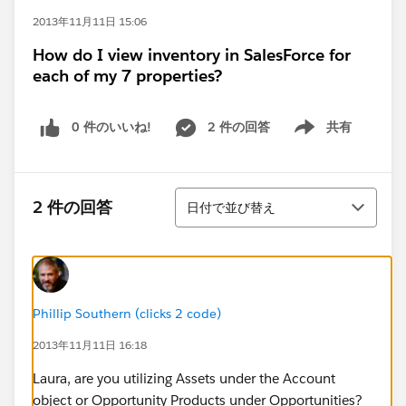
2013年11月11日 15:06
How do I view inventory in SalesForce for
each of my 7 properties?
0 件のいいね!
2 件の回答
共有
Show menu
並び替え
2 件の回答
日付で並び替え
Phillip Southern (clicks 2 code)
2013年11月11日 16:18
Laura, are you utilizing Assets under the Account
object or Opportunity Products under Opportunities?