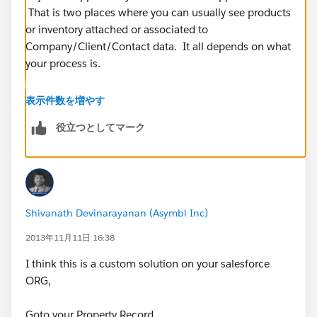
That is two places where you can usually see products
or inventory attached or associated to
Company/Client/Contact data. It all depends on what
your process is.
Does any of that sound familiar?
表示件数を増やす
役立つとしてマーク
Shivanath Devinarayanan (Asymbl Inc)
2013年11月11日 16:38
I think this is a custom solution on your salesforce
ORG,
Goto your Property Record,