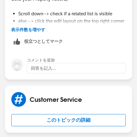
Scroll down--> check if a related list is visible
else --> click the edit layout on the top right corner
select related list option, Drag and drop industries
表示件数を増やす
to bottom of the page
役立つとしてマーク
The above will work only if your inventory has a lookup
field / master detail with your building
コメントを追加
回答を記入...
if the above doesnt work you might need to contact
your SF admin or give us more details
if our suggestion(s) worked, let us know by marking
the answer as "Best Answer" right under the
Customer Service
comment.This will help the rest of the community
should they have a similar issue in the future. Thank
このトピックの詳細
you!
Shiv