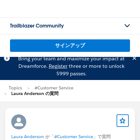
Trailblazer Community
サインアップ
Bring your team and maximize your impact at
Dreamforce.
Register
three or more to unlock
$999 passes.
Topics
#Customer Service
Laura Anderson の質問
Laura Anderson
が「
#Customer Service
」で質問