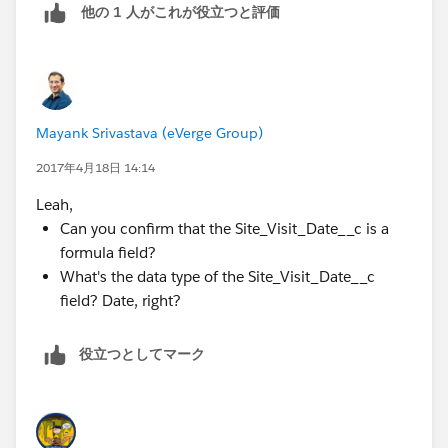
他の 1 人がこれが役立つと評価
Mayank Srivastava (eVerge Group)
2017年4月18日 14:14
Leah,
Can you confirm that the Site_Visit_Date__c is a
formula field?
What's the data type of the Site_Visit_Date__c
field? Date, right?
役立つとしてマーク