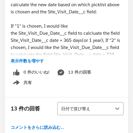
calculate the new date based on which picklist above
is chosen and the Site_Visit_Date__c field:
If "1" is chosen, I would like
the Site_Visit_Due_Date__c field to calcluate the field
Site_Visit_Date__c date + 365 days(or 1 year); If "2" is
chosen, I would like the Site_Visit_Due_Date__c field
to calcluate the field Site_Visit_Date__c date + 728
表示件数を増やす
days(or 2 years); and if If "3" is chosen, I would like
the Site_Visit_Due_Date__c field to calcluatethe field
0 件のいいね!
13 件の回答
Site_Visit_Date__c date + 1088 (or 3 years).
共有
Show menu
EXAMPLE:
Site_Visit_Date__c : 4/17/2017
並び替え
13 件の回答
日付で並び替え
Cycle__c Picklist chosen : 2
コメントをさらに読み込む...
Site_Visit_Due_Date__c should calculate to: