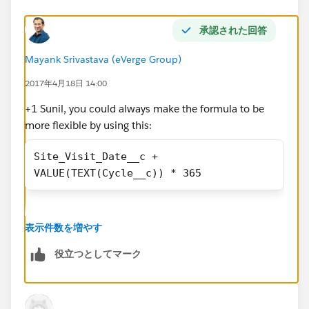
4/17/2019
承認された回答
I hope this makes sense.
Mayank Srivastava (eVerge Group)
2017年4月18日 14:00
+1 Sunil, you could always make the formula to be
more flexible by using this:
Site_Visit_Date__c + 
VALUE(TEXT(Cycle__c)) * 365
This way if you ever add more picklist values to the
表示件数を増やす
Cycle__c picklist like 4,5,6, the formula will
automatically calculate the Site_Visit_Date__c and the
役立つとしてマーク
formula won't have to be changed to accommodate
the new picklist additions.