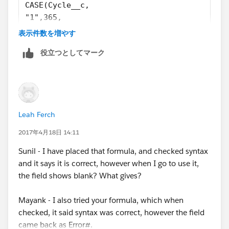
CASE(Cycle__c,
"1",365,
"2",728,
表示件数を増やす
"3",1088,
役立つとしてマーク
NULL)
Leah Ferch
2017年4月18日 14:11
Sunil - I have placed that formula, and checked syntax
and it says it is correct, however when I go to use it,
the field shows blank? What gives?
Mayank - I also tried your formula, which when
checked, it said syntax was correct, however the field
came back as Error#.