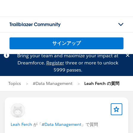
Trailblazer Community
サインアップ
Bring your team and maximize your impact at
Dreamforce.
Register
three or more to unlock
$999 passes.
Topics
#Data Management
Leah Ferch の質問
Leah Ferch
が「
#Data Management
」で質問