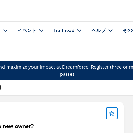
る
イベント
Trailhead
ヘルプ
その
and maximize your impact at Dreamforce.
Register
three or m
passes.
問
to new owner?