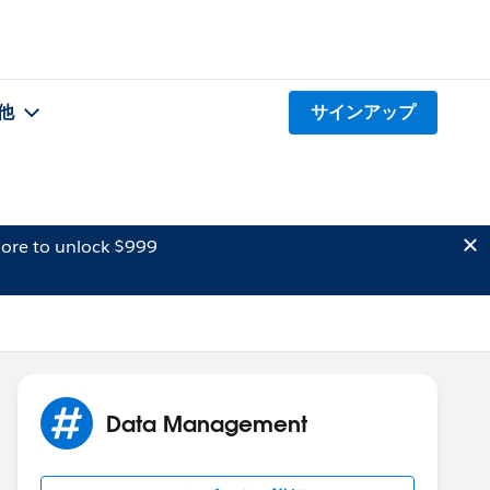
他
サインアップ
ore to unlock $999
Data Management