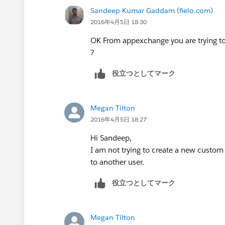
Sandeep Kumar Gaddam (fielo.com)
2016年4月5日 18:30
OK From appexchange you are trying to i
?
役立つとしてマーク
Megan Tilton
2016年4月5日 18:27
Hi Sandeep,
I am not trying to create a new custom fi
to another user.
役立つとしてマーク
Megan Tilton