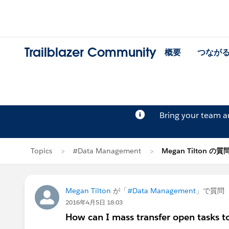
Trailblazer Community
概要
つなが
Bring your team 
Topics
#Data Management
Megan Tilton の質
Megan Tilton
が「
#Data Management
」で質問
2016年4月5日 18:03
How can I mass transfer open tasks 