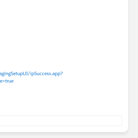
kagingSetupUI/ipSuccess.app?
e=true