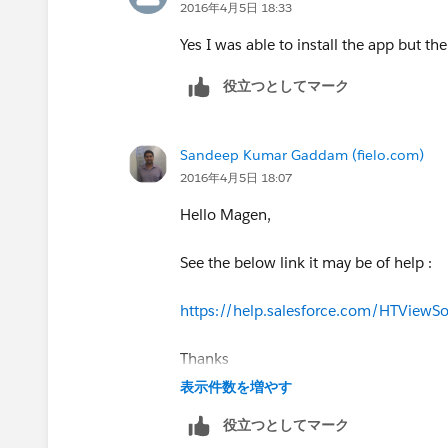
2016年4月5日 18:33
Yes I was able to install the app but th
役立つとしてマーク
Sandeep Kumar Gaddam (fielo.com)
2016年4月5日 18:07
Hello Magen,
See the below link it may be of help :
https://help.salesforce.com/HTView
Thanks
表示件数を増やす
役立つとしてマーク