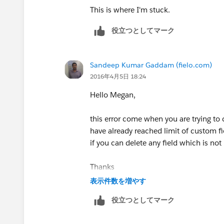
This is where I'm stuck.
役立つとしてマーク
Sandeep Kumar Gaddam (fielo.com)
2016年4月5日 18:24
Hello Megan,
this error come when you are trying to 
have already reached limit of custom fi
if you can delete any field which is not
Thanks
表示件数を増やす
役立つとしてマーク