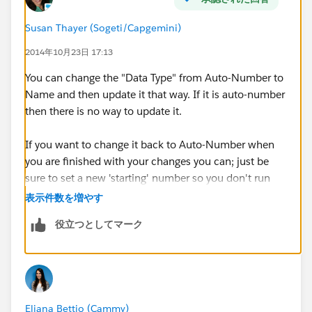
Susan Thayer (Sogeti/Capgemini)
2014年10月23日 17:13
You can change the "Data Type" from Auto-Number to
Name and then update it that way. If it is auto-number
then there is no way to update it.
If you want to change it back to Auto-Number when
you are finished with your changes you can; just be
sure to set a new 'starting' number so you don't run
into any duplicates.
表示件数を増やす
役立つとしてマーク
Eliana Bettio (Cammy)