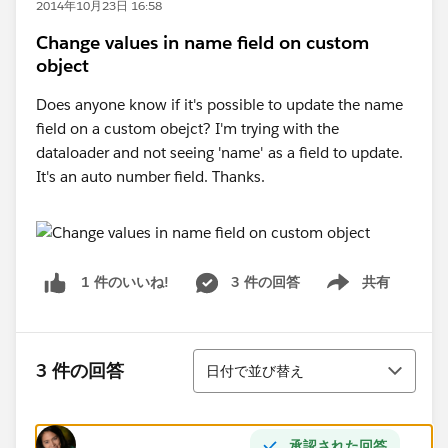
2014年10月23日 16:58
Change values in name field on custom
object
Does anyone know if it's possible to update the name
field on a custom obejct? I'm trying with the
dataloader and not seeing 'name' as a field to update.
It's an auto number field. Thanks.
3 件の回答
共有
1 件のいいね!
Show menu
並び替え
3 件の回答
日付で並び替え
承認された回答