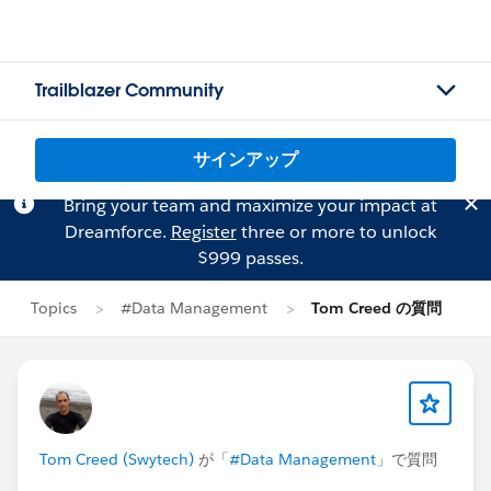
Trailblazer Community
サインアップ
Bring your team and maximize your impact at
Dreamforce.
Register
three or more to unlock
$999 passes.
Topics
#Data Management
Tom Creed の質問
Tom Creed (Swytech)
が「
#Data Management
」で質問