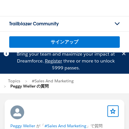
Trailblazer Community
サインアップ
Bring your team and maximize your impact at
Dreamforce.
Register
three or more to unlock
$999 passes.
Topics
#Sales And Marketing
Peggy Weller の質問
Peggy Weller
が「
#Sales And Marketing
」で質問