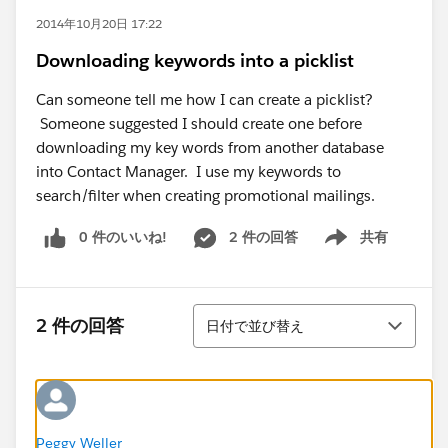
2014年10月20日 17:22
Downloading keywords into a picklist
Can someone tell me how I can create a picklist?
Someone suggested I should create one before
downloading my key words from another database
into Contact Manager. I use my keywords to
search/filter when creating promotional mailings.
0 件のいいね!
2 件の回答
共有
Show menu
並び替え
2 件の回答
日付で並び替え
Peggy Weller