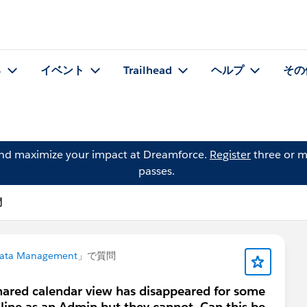
る
イベント
Trailhead
ヘルプ
その
and maximize your impact at Dreamforce.
Register
three or m
passes.
問
ata Management
」で質問
shared calendar view has disappeared for some
ct line as an Admin but they cannot. Can this be