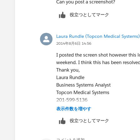
Can you post a screenshot?
役立つとしてマーク
Laura Rundle (Topcon Medical Systems)
2014年8月6日 14:56
I posted the screen shot however this 
weekend. I think this has been resolved
Thank you,
Laura Rundle
Business Systems Analyst
Topcon Medical Systems
201-599-5136
表示件数を増やす
役立つとしてマーク
コメントを追加