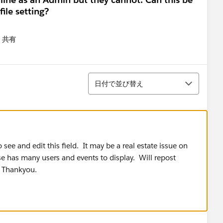
ile setting?
共有
menu
並び替え
日付で並び替え
to see and edit this field. It may be a real estate issue on
se has many users and events to display. Will repost
. Thankyou.