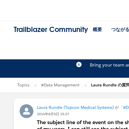
Trailblazer Community
概要
つなが
Bring your team 
Topics
#Data Management
Laura Rundle の質
Laura Rundle (Topcon Medical Systems)
が「
#D
2014年8月5日 15:27
The subject line of the event on the 
of my users. I can still see the subje