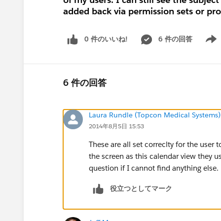
added back via permission sets or prof
0 件のいいね!
6 件の回答
Show 
6 件の回答
Laura Rundle (Topcon Medical Systems)
2014年8月5日 15:53
These are all set correclty for the user 
the screen as this calendar view they u
question if I cannot find anything else
役立つとしてマーク