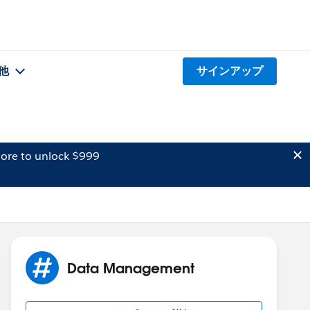
他
サインアップ
ore to unlock $999
Data Management