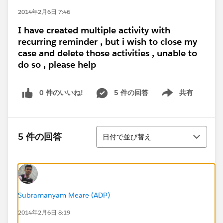
2014年2月6日 7:46
I have created multiple activity with
recurring reminder , but i wish to close my
case and delete those activities , unable to
do so , please help
0 件のいいね!
5 件の回答
共有
Show menu
並び替え
5 件の回答
日付で並び替え
Subramanyam Meare (ADP)
2014年2月6日 8:19