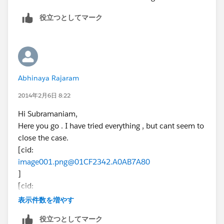
役立つとしてマーク
Abhinaya Rajaram
2014年2月6日 8:22
Hi Subramaniam,
Here you go . I have tried everything , but cant seem to
close the case.
[cid:
image001.png@01CF2342.A0AB7A80
]
[cid:
image002.png@01CF2342.A0AB7A80
表示件数を増やす
]
役立つとしてマーク
Regards,