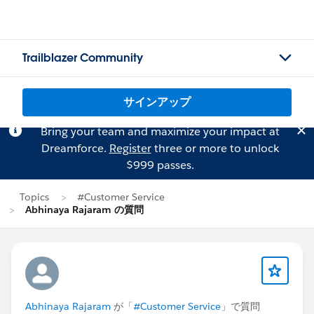
Trailblazer Community
サインアップ
Bring your team and maximize your impact at
Dreamforce.
Register
three or more to unlock
$999 passes.
Topics
#Customer Service
Abhinaya Rajaram の質問
Abhinaya Rajaram
が「
#Customer Service
」で質問