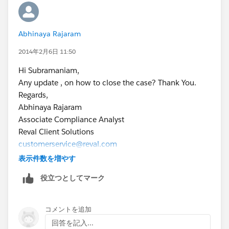
Subbu.
Abhinaya Rajaram
2014年2月6日 11:50
Hi Subramaniam,
Any update , on how to close the case? Thank You.
Regards,
Abhinaya Rajaram
Associate Compliance Analyst
Reval Client Solutions
customerservice@reval.com
\
表示件数を増やす
[Description: Description: Reval - Treasury and Risk
役立つとしてマーク
Management Solution (TRM)]
コメントを追加
回答を記入...