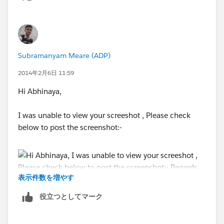
Abhinaya Rajaram
Associate Compliance Analyst
Reval Client Solutions
customerservice@reval.com
Subramanyam Meare (ADP)
\
[Description: Description: Reval - Treasury and Risk
2014年2月6日 11:59
Management Solution (TRM)]
Hi Abhinaya,
I was unable to view your screeshot , Please check
below to post the screenshot:-
表示件数を増やす
役立つとしてマーク
Regards,