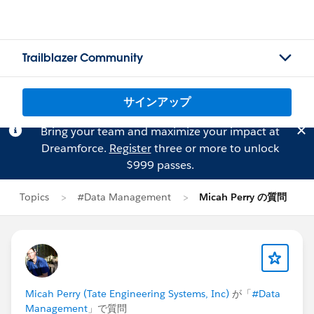
Trailblazer Community
サインアップ
Bring your team and maximize your impact at
Dreamforce.
Register
three or more to unlock
$999 passes.
Topics
#Data Management
Micah Perry の質問
Micah Perry (Tate Engineering Systems, Inc)
が「
#Data
Management
」で質問