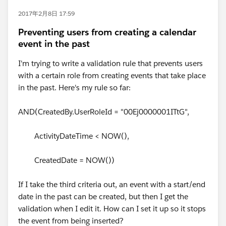
2017年2月8日 17:59
Preventing users from creating a calendar
event in the past
I'm trying to write a validation rule that prevents users
with a certain role from creating events that take place
in the past. Here's my rule so far:
AND(CreatedBy.UserRoleId = "00Ej0000001ITtG",
ActivityDateTime < NOW(),
CreatedDate = NOW())
If I take the third criteria out, an event with a start/end
date in the past can be created, but then I get the
validation when I edit it. How can I set it up so it stops
the event from being inserted?