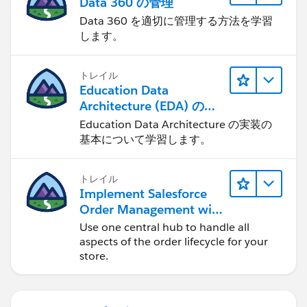
Data 360 の管理
Data 360 を適切に管理する方法を学習
します。
トレイル
Education Data
Architecture (EDA) の管
理
Education Data Architecture の実装の
基本について学習します。
トレイル
Implement Salesforce
Order Management with
a B2B, B2C, or B2B2C
Use one central hub to handle all
Commerce Store
aspects of the order lifecycle for your
store.