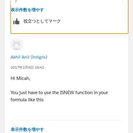
)
表示件数を増やす
ISNEW() function ensures that the rule only fires
役立つとしてマーク
on new records.
The only other piece of advice I have for you is to
always use Name/Developer Name (API) for the
field names instead of harcoding ID's since ID's
change between environments and that can cause
Akhil Anil (Intigris)
serious issues post deployment.
2017年2月8日 18:42
Hi Micah,
Jsut my 2 cents.
You just have to use the ISNEW function in your
formula like this
AND(
表示件数を増やす