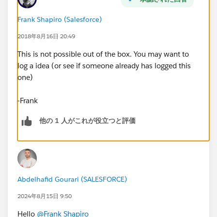
Frank Shapiro (Salesforce)
2018年8月16日 20:49
This is not possible out of the box. You may want to
log a idea (or see if someone already has logged this
one)
-Frank
他の 1 人がこれが役立つと評価
Abdelhafid Gourari (SALESFORCE)
2024年8月15日 9:50
Hello
@Frank Shapiro