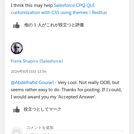
I thnik this may help
Salesforce CPQ QLE
customization with CSS using themes | Reditus
他の 1 人がこれが役立つと評価
Frank Shapiro (Salesforce)
2024年8月15日 13:54
@Abdelhafid Gourari
- Very cool. Not really OOB, but
seems rather easy to do. Thanks for posting. If I could,
I would award you my 'Accepted Answer'.
役立つとしてマーク
コメントを追加