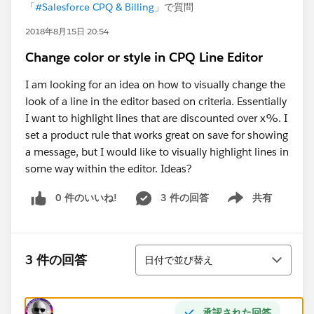
「
#Salesforce CPQ & Billing
」で質問
2018年8月15日 20:54
Change color or style in CPQ Line Editor
I am looking for an idea on how to visually change the
look of a line in the editor based on criteria. Essentially
I want to highlight lines that are discounted over x%. I
set a product rule that works great on save for showing
a message, but I would like to visually highlight lines in
some way within the editor. Ideas?
0 件のいいね!
3 件の回答
共有
Show menu
並び替え
3 件の回答
日付で並び替え
承認された回答