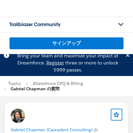
Trailblazer Community
サインアップ
Bring your team and maximize your impact at
Dreamforce.
Register
three or more to unlock
$999 passes.
Topics
#Salesforce CPQ & Billing
Gabriel Chapman の質問
Gabriel Chapman (Cascadant Consulting)
が