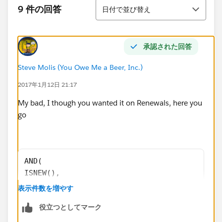
並び替え
9 件の回答
日付で並び替え
承認された回答
Steve Molis (You Owe Me a Beer, Inc.)
2017年1月12日 21:17
My bad, I though you wanted it on Renewals, here you
go
AND(
ISNEW(),
CASE(Type,
表示件数を増やす
"New" , 1 ,
役立つとしてマーク
"Upsell" , 1 ,
0 ) = 1 ,