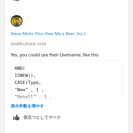
Steve Molis (You Owe Me a Beer, Inc.)
2018年4月24日 13:09
Yes, you could use their Username, like this
AND(
ISNEW(),
CASE(Type,
"New" , 1 ,
"Upsell" , 1 ,
0 ) = 1 ,
表示件数を増やす
Converted_from_Lead__c = FALSE,
役立つとしてマーク
CASE($User.Username ,
"UserA@your.org", 1,
"UserB@your.org", 1,