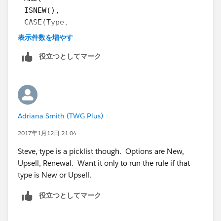
ISNEW(),
CASE(Type,
"New" , 1 ,
表示件数を増やす
"Renewal" , 1 ,
役立つとしてマーク
"Upsell" , 1 ,
0 ) = 1 ,
Converted_from_Lead__c = FALSE
)
Adriana Smith (TWG Plus)
2017年1月12日 21:04
Steve, type is a picklist though. Options are New,
Upsell, Renewal. Want it only to run the rule if that
type is New or Upsell.
役立つとしてマーク