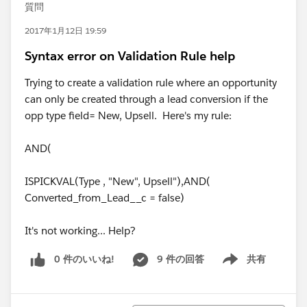
質問
2017年1月12日 19:59
Syntax error on Validation Rule help
Trying to create a validation rule where an opportunity
can only be created through a lead conversion if the
opp type field= New, Upsell. Here's my rule:
AND(
ISPICKVAL(Type , "New", Upsell"),AND(
Converted_from_Lead__c = false)
It's not working... Help?
0 件のいいね!
9 件の回答
共有
Show menu