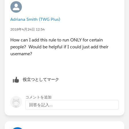
"UserC@your.org", 1,
0) = 1
Adriana Smith (TWG Plus)
)
2018年4月24日 12:54
How can I add this rule to run ONLY for certain
people? Would be helpful if I could just add their
username?
役立つとしてマーク
コメントを追加
回答を記入...