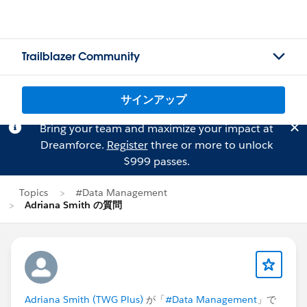
Trailblazer Community
サインアップ
Bring your team and maximize your impact at
Dreamforce.
Register
three or more to unlock
$999 passes.
Topics
#Data Management
Adriana Smith の質問
Adriana Smith (TWG Plus)
が「
#Data Management
」で