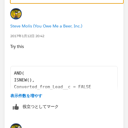
Converted_from_Lead__c = FALSE
)
Steve Molis (You Owe Me a Beer, Inc.)
2017年1月12日 20:42
Try this
AND(
ISNEW(),
Converted_from_Lead__c = FALSE
)
表示件数を増やす
役立つとしてマーク