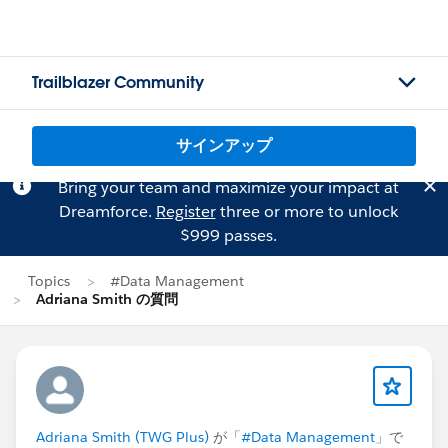
Trailblazer Community
サインアップ
Bring your team and maximize your impact at
Dreamforce.
Register
three or more to unlock
$999 passes.
Topics
#Data Management
Adriana Smith の質問
Adriana Smith (TWG Plus)
が「
#Data Management
」で