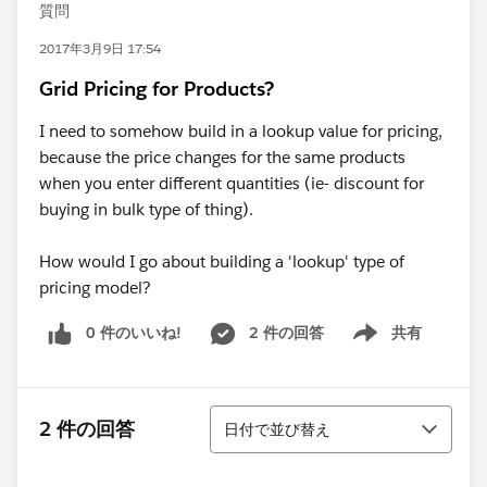
質問
2017年3月9日 17:54
Grid Pricing for Products?
I need to somehow build in a lookup value for pricing,
because the price changes for the same products
when you enter different quantities (ie- discount for
buying in bulk type of thing).
How would I go about building a 'lookup' type of
pricing model?
0 件のいいね!
2 件の回答
共有
Show menu
並び替え
2 件の回答
日付で並び替え