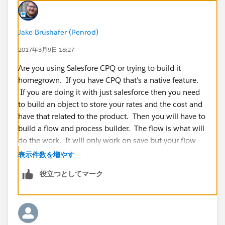
Jake Brushafer (Penrod)
2017年3月9日 18:27
Are you using Salesfore CPQ or trying to build it
homegrown. If you have CPQ that's a native feature.
If you are doing it with just salesforce then you need
to build an object to store your rates and the cost and
have that related to the product. Then you will have to
build a flow and process builder. The flow is what will
do the work. It will only work on save but your flow
has to query the records and find the record the
表示件数を増やす
matches your product and your quantity. Find the
役立つとしてマーク
product and then update your opp product line items.
If you want a visual representation you will need
visual force and apex. But you could use the
underline structure of the table.